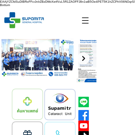
EAAjYZCfdSuDIBRoFFcrJnIrZBzDWvXetfVuL5R1ZAOFFJ8n1wB5Oe4PET5K1hZCPhV06NOq
Bottum
ค้นหาแพทย์