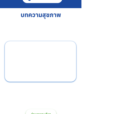
บทความสุขภาพ
RSV ไม่ใช่แค่ไข้หวัดทั่วไปโดยเฉพาะในเด็ก
เล็ก
RSV ไม่ใช่แค่ไข้หวัดทั่วไปโดยเฉพาะในเด็กเล็กเพราะ
อาการอาจรุนแรงกว่าที่คิด หากมีไข้ ไอ หอบเหนื่อย 
หรือหายใจเร็ว ควรรีบพบแพทย์โดยทันที