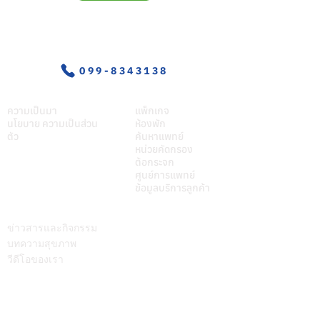
กรรมระบบประสาท
อุบัติเหตุ-ฉุกเฉิน
099-8343138
เกี่ยวศุภมิตร
บริการของเรา
ความเป็นมา
แพ็กเกจ
นโยบาย ความเป็นส่วน
ห้องพัก
ตัว
ค้นหาแพทย์
หน่วยคัดกรอง
ต้อกระจก
ศูนย์การแพทย์
ข้อมูลบริการลูกค้า
บทความ
ติดต่อเรา
ข่าวสารและกิจกรรม
บทความสุขภาพ
วีดีโอของเรา
Call Center