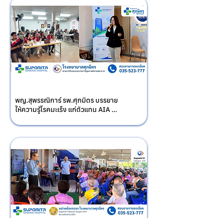
พญ.สุพรรณิการ์ รพ.ศุภมิตร บรรยาย
ให้ความรู้โรคมะเร็ง แก่ตัวแทน AIA 
อ่างทอง