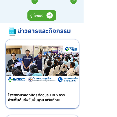
Imaging) ด้วยเครื่องมือที่มี
การตรวจวินิจฉัยโรคต่างๆ จึง
เทคโนโลยีที่ทันสมัย มีความถูก
จำเป็นต้องตรวจอย่างละเอียด
ต้องและแม่นยำ ที่สามารถให้
โดยทีมแพทย์ชำนาญการหลาก
บริการได้อย่างรวดเร็วและมี
หลายสาขา อาทิ จักษุแพทย์ด้าน
ดูทั้งหมด
ประสิทธิภาพสูง
กระจกตา จักษุแพทย์ด้านจอ
ประสาทตา จักษุแพทย์ด้านต้อหิน 
จักษุแพทย์ด้านตาเข จักษุแพทย์
ข่าวสารและกิจกรรม
ด้านเบ้าตาและศัลยกรรมตกแต่ง
รอบดวงตา
โรงพยาบาลศุภมิตร จัดอบรม BLS การ
ช่วยฟื้นคืนชีพขั้นพื้นฐาน เสริมทักษะ
ช่วยชีวิตฉุกเฉิน