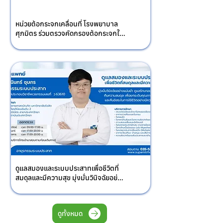
หน่วยต้อกระจกเคลื่อนที่ โรงพยาบาล
ศุภมิตร ร่วมตรวจคัดกรองต้อกระจกใน 
โครงการส่งเสริมสุขภาพผู้สูงอายุ ณ 
รพ.สต.โพธิ์พระยา อำเภอเมือง จังหวัด
สุพรรณบุรี
ดูแลสมองและระบบประสาทเพื่อชีวิตที่
สมดุลและมีความสุข มุ่งมั่นวินิจฉัยอย่าง
แม่นยํา ดูแลรักษาอย่างตรงจุด คืน
ความ สมดุล เพื่อยกระดับคุณภาพชีวิต
และคืนอิสระ ในการใช้ชีวิต อย่างมีความ
ดูทั้งหมด
สุข โดย นพ.ธานินทร ชุมภร สาขาอายุร