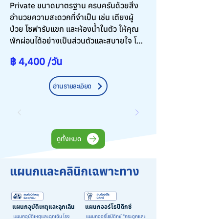
Private ขนาดมาตรฐาน ครบครันด้วยสิ่ง
อำนวยความสะดวกที่จำเป็น เช่น เตียงผู้
ป่วย โซฟารับแขก และห้องน้ำในตัว ให้คุณ
พักผ่อนได้อย่างเป็นส่วนตัวและสบายใจ โดย
คำนึงถึงความสะดวกและความปลอดภัย
฿ 4,400 /วัน
สูงสุดของผู้ป่วย
อ่านรายละเอียด
ดูทั้งหมด
แผนกและคลินิกเฉพาะทาง
แผนกอุบัติเหตุและฉุกเฉิน
แผนกออร์โธปิดิกซ์
แผนกอุบัติเหตุและฉุกเฉิน โรง
แผนกออร์โธปิดิกซ์ "กระดูกและ