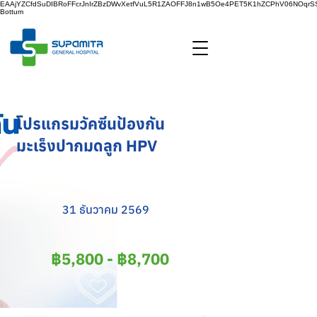
EAAjYZCfdSuDIBRoFFcrJnIrZBzDWvXetfVuL5R1ZAOFFJ8n1wB5Oe4PET5K1hZCPhV06NOq
Bottum
โปรแกรมวัคซีนป้องกัน
มะเร็งปากมดลูก HPV
31 ธันวาคม 2569
฿5,800 - ฿8,700