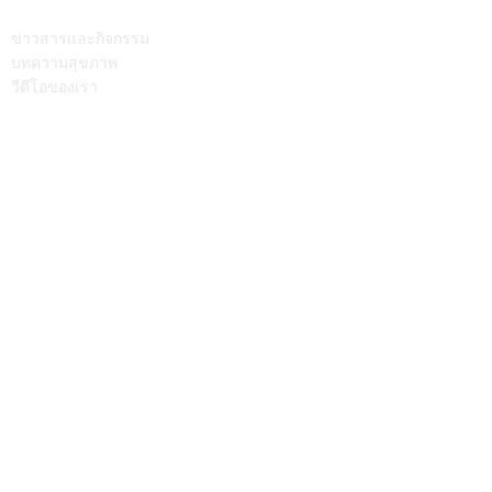
บทความ
ติดต่อเรา
ข่าวสารและกิจกรรม
บทความสุขภาพ
วีดีโอของเรา
Call Center
064-586-6655
mkt@supamitrhospital.com
Social Media
Personal Data Protection Act
นโยบาย ความเป็นส่วนตัว
|
นโยบาย คุกกี้
แบบฟอร์มยื่นคำร้องผ่านระบบออนไลน์
แบบฟอร์มคำร้องขอใช้สิทธิเจ้าของข้อมูลส่วนบุคคล
หมายเลขอนุญาตโฆษณา ที่ ฆสพ.สพ. ๘/๒๕๖๓