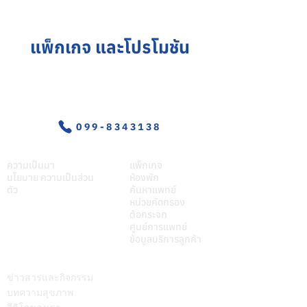
แพ็กเกจ และโปรโมชัน
อุบัติเหตุ-ฉุกเฉิน
099-8343138
เกี่ยวศุภมิตร
บริการของเรา
ความเป็นมา
แพ็กเกจ
นโยบาย ความเป็นส่วน
ห้องพัก
ตัว
ค้นหาแพทย์
หน่วยคัดกรอง
ต้อกระจก
ศูนย์การแพทย์
ข้อมูลบริการลูกค้า
บทความ
ติดต่อเรา
ข่าวสารและกิจกรรม
บทความสุขภาพ