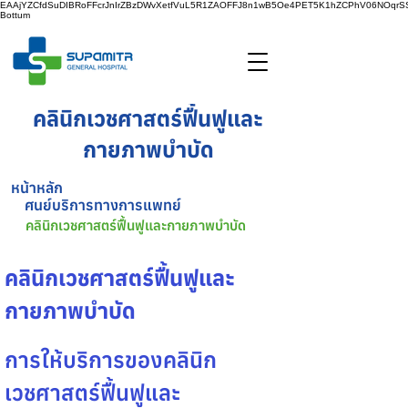
EAAjYZCfdSuDIBRoFFcrJnIrZBzDWvXetfVuL5R1ZAOFFJ8n1wB5Oe4PET5K1hZCPhV06NOq
Bottum
คลินิกเวชศาสตร์ฟื้นฟูและ
กายภาพบำบัด
หน้าหลัก
ศูนย์บริการทางการแพทย์
คลินิกเวชศาสตร์ฟื้นฟูและกายภาพบำบัด
คลินิกเวชศาสตร์ฟื้นฟูและ
กายภาพบำบัด
การให้บริการของคลินิก
เวชศาสตร์ฟื้นฟูและ