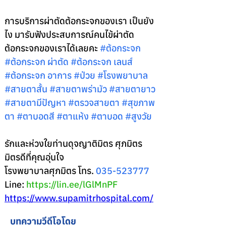
การบริการผ่าตัดต้อกระจกของเรา เป็นยัง
ไง มารับฟังประสบการณ์คนไข้ผ่าตัด
ต้อกระจกของเราได้เลยคะ 
#ต
้อกระจก 
#ต
้อกระจก ผ่าตัด 
#ต
้อกระจก เลนส์ 
#ต
้อกระจก อาการ 
#ป
่วย 
#โรงพยาบาล
#สายตาส
ั้น 
#สายตาพร
่ามัว 
#สายตายาว
#สายตาม
ีปัญหา 
#ตรวจสายตา
#ส
ุขภาพ
ตา 
#ตาบอดส
ี 
#ตาแห
้ง 
#ตาบอด
#ส
ูงวัย
รักและห่วงใยท่านดุจญาติมิตร ศุภมิตร 
มิตรดีที่คุณอุ่นใจ 
โรงพยาบาลศุภมิตร โทร. 
035-523777
Line: 
https://lin.ee/lGlMnPF
https://www.supamitrhospital.com/
บทความวีดีโอโดย