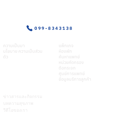
อุบัติเหตุ-ฉุกเฉิน
099-8343138
เกี่ยวศุภมิตร
บริการของเรา
ความเป็นมา
แพ็กเกจ
นโยบาย ความเป็นส่วน
ห้องพัก
ตัว
ค้นหาแพทย์
หน่วยคัดกรอง
ต้อกระจก
ศูนย์การแพทย์
ข้อมูลบริการลูกค้า
บทความ
ติดต่อเรา
ข่าวสารและกิจกรรม
บทความสุขภาพ
วีดีโอของเรา
Call Center