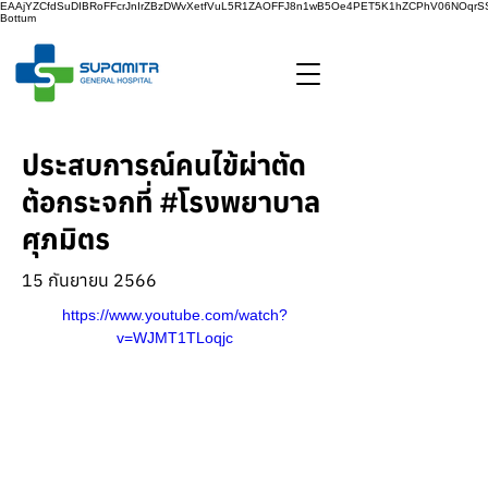
EAAjYZCfdSuDIBRoFFcrJnIrZBzDWvXetfVuL5R1ZAOFFJ8n1wB5Oe4PET5K1hZCPhV06NOq
Bottum
ประสบการณ์คนไข้ผ่าตัด
ต้อกระจกที่ #โรงพยาบาล
ศุภมิตร
15 กันยายน 2566
https://www.youtube.com/watch?
v=WJMT1TLoqjc