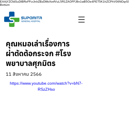
EAAjYZCfdSuDIBRoFFcrJnIrZBzDWvXetfVuL5R1ZAOFFJ8n1wB5Oe4PET5K1hZCPhV06NOq
Bottum
คุณหมอเล่าเรื่องการ
ผ่าตัดต้อกระจก #โรง
พยาบาลศุภมิตร
11 สิงหาคม 2566
https://www.youtube.com/watch?v=bN7-
RSzZHso