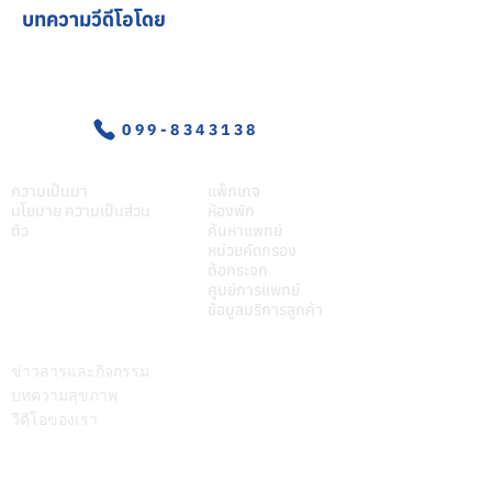
บทความวีดีโอโดย
อุบัติเหตุ-ฉุกเฉิน
099-8343138
เกี่ยวศุภมิตร
บริการของเรา
ความเป็นมา
แพ็กเกจ
นโยบาย ความเป็นส่วน
ห้องพัก
ตัว
ค้นหาแพทย์
หน่วยคัดกรอง
ต้อกระจก
ศูนย์การแพทย์
ข้อมูลบริการลูกค้า
บทความ
ติดต่อเรา
ข่าวสารและกิจกรรม
บทความสุขภาพ
วีดีโอของเรา