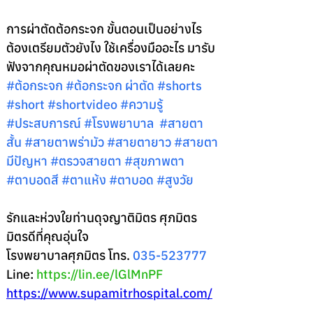
การผ่าตัดต้อกระจก ขั้นตอนเป็นอย่างไร 
ต้องเตรียมตัวยังไง ใช้เครื่องมืออะไร มารับ
ฟังจากคุณหมอผ่าตัดของเราได้เลยคะ 
#ต
้อกระจก 
#ต
้อกระจก ผ่าตัด 
#shorts
#short
#shortvideo
#ความร
ู้ 
#ประสบการณ
์ 
#โรงพยาบาล
#สายตา
ส
ั้น 
#สายตาพร
่ามัว 
#สายตายาว
#สายตา
ม
ีปัญหา 
#ตรวจสายตา
#ส
ุขภาพตา 
#ตาบอดส
ี 
#ตาแห
้ง 
#ตาบอด
#ส
ูงวัย
รักและห่วงใยท่านดุจญาติมิตร ศุภมิตร 
มิตรดีที่คุณอุ่นใจ 
โรงพยาบาลศุภมิตร โทร. 
035-523777
Line: 
https://lin.ee/lGlMnPF
https://www.supamitrhospital.com/