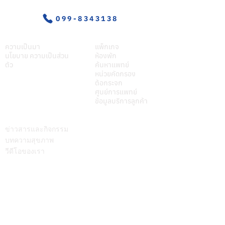
099-8343138
เกี่ยวศุภมิตร
บริการของเรา
ความเป็นมา
แพ็กเกจ
นโยบาย ความเป็นส่วน
ห้องพัก
ตัว
ค้นหาแพทย์
หน่วยคัดกรอง
ต้อกระจก
ศูนย์การแพทย์
ข้อมูลบริการลูกค้า
บทความ
ติดต่อเรา
ข่าวสารและกิจกรรม
บทความสุขภาพ
วีดีโอของเรา
Call Center
064-586-6655
mkt@supamitrhospital.com