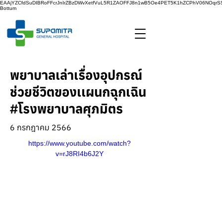
EAAjYZCfdSuDIBRoFFcrJnIrZBzDWvXetfVuL5R1ZAOFFJ8n1wB5Oe4PET5K1hZCPhV06NOq
Bottum
พยาบาลเล่าเรื่องอุปกรณ์
ช่วยชีวิตของเเผนกฉุกเฉิน
#โรงพยาบาลศุภมิตร
6 กรกฎาคม 2566
https://www.youtube.com/watch?
v=rJ8RI4b6J2Y