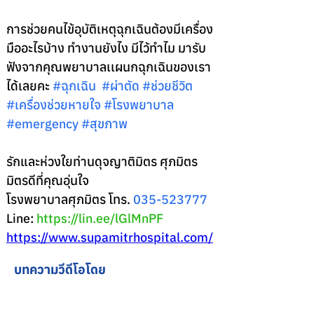
การช่วยคนไข้อุบัติเหตุฉุกเฉินต้องมีเครื่อง
มืออะไรบ้าง ทำงานยังไง มีไว้ทำไม มารับ
ฟังจากคุณพยาบาลเเผนกฉุกเฉินของเรา
ได้เลยคะ 
#ฉ
ุกเฉิน  
#ผ
่าตัด 
#ช
่วยชีวิต 
#เคร
ื่องช่วยหายใจ 
#โรงพยาบาล
#emergency
#ส
ุขภาพ 
รักและห่วงใยท่านดุจญาติมิตร ศุภมิตร 
มิตรดีที่คุณอุ่นใจ 
โรงพยาบาลศุภมิตร โทร. 
035-523777
Line:
https://lin.ee/lGlMnPF
https://www.supamitrhospital.com/
บทความวีดีโอโดย
อุบัติเหตุ-ฉุกเฉิน