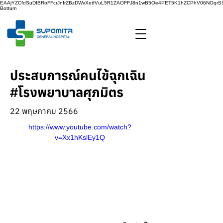
EAAjYZCfdSuDIBRoFFcrJnIrZBzDWvXetfVuL5R1ZAOFFJ8n1wB5Oe4PET5K1hZCPhV06NOq
Bottum
ประสบการณ์คนไข้ฉุกเฉิน
#โรงพยาบาลศุภมิตร
22 พฤษภาคม 2566
https://www.youtube.com/watch?
v=Xx1hKslEy1Q