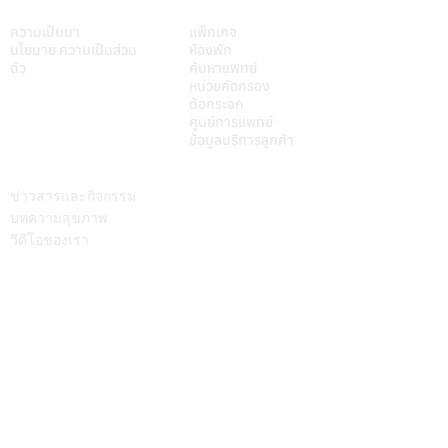
เกี่ยวศุภมิตร
บริการของเรา
ความเป็นมา
แพ็กเกจ
นโยบาย ความเป็นส่วน
ห้องพัก
ตัว
ค้นหาแพทย์
หน่วยคัดกรอง
ต้อกระจก
ศูนย์การแพทย์
ข้อมูลบริการลูกค้า
บทความ
ติดต่อเรา
ข่าวสารและกิจกรรม
บทความสุขภาพ
วีดีโอของเรา
Call Center
064-586-6655
mkt@supamitrhospital.com
Social Media