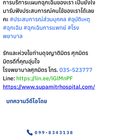
การบริการเเผนกฉุกเฉินของเรา เป็นยังไง 
มารับฟังประสบการณ์คนไข้ของเราได้เลย
คะ 
#ประสบการณ
์ส่วนบุคคล 
#อ
ุบัติเหตุ 
#ฉ
ุกเฉิน 
#ฉ
ุกเฉินการแพทย์ 
#โรง
พยาบาล
รักและห่วงใยท่านดุจญาติมิตร ศุภมิตร 
มิตรดีที่คุณอุ่นใจ 
โรงพยาบาลศุภมิตร โทร. 
035-523777
Line: 
https://lin.ee/lGlMnPF
https://www.supamitrhospital.com/
บทความวีดีโอโดย
อุบัติเหตุ-ฉุกเฉิน
099-8343138