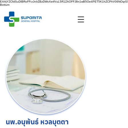
EAAjYZCfdSuDIBRoFFcrJnIrZBzDWvXetfVuL5R1ZAOFFJ8n1wB5Oe4PET5K1hZCPhV06NOq
Bottum
นพ.อนุพันธ์ หวลบุตตา