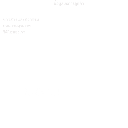
ข้อมูลบริการลูกค้า
บทความ
ติดต่อเรา
ข่าวสารและกิจกรรม
บทความสุขภาพ
วีดีโอของเรา
Call Center
064-586-6655
mkt@supamitrhospital.com
Social Media
Personal Data Protection Act
นโยบาย ความเป็นส่วนตัว
|
นโยบาย คุกกี้
แบบฟอร์มยื่นคำร้องผ่านระบบออนไลน์
แบบฟอร์มคำร้องขอใช้สิทธิเจ้าของข้อมูลส่วนบุคคล
หมายเลขอนุญาตโฆษณา ที่ ฆสพ.สพ. ๘/๒๕๖๓