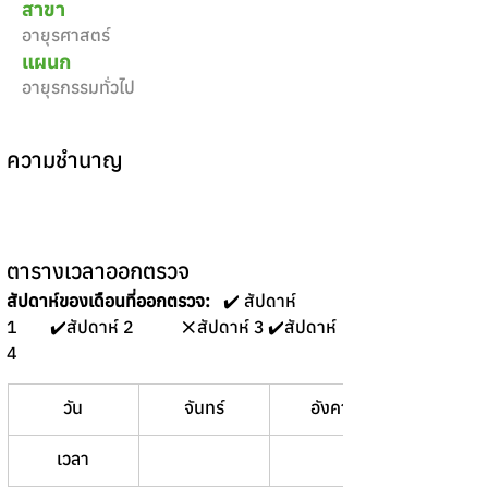
สาขา
อายุรศาสตร์
แผนก
อายุรกรรมทั่วไป
ความชำนาญ
ตารางเวลาออกตรวจ
สัปดาห์ของเดือนที่ออกตรวจ:
   ✔️ สัปดาห์ 
1	✔️สัปดาห์ 2 	❌สัปดาห์ 3	✔️สัปดาห์ 
4 
วัน
จันทร์
อังคาร
พุธ
เวลา