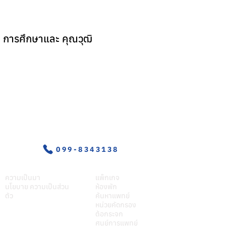
การศึกษาและ คุณวุฒิ
อุบัติเหตุ-ฉุกเฉิน
099-8343138
เกี่ยวศุภมิตร
บริการของเรา
ความเป็นมา
แพ็กเกจ
นโยบาย ความเป็นส่วน
ห้องพัก
ตัว
ค้นหาแพทย์
หน่วยคัดกรอง
ต้อกระจก
ศูนย์การแพทย์