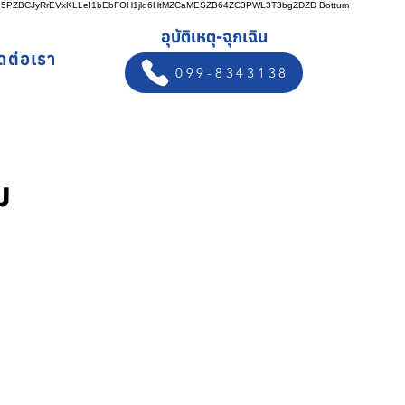
n5PZBCJyRrEVxKLLeI1bEbFOH1jld6HtMZCaMESZB64ZC3PWL3T3bgZDZD
Bottum
อุบัติเหตุ-ฉุกเฉิน
ิดต่อเรา
099-8343138
ม