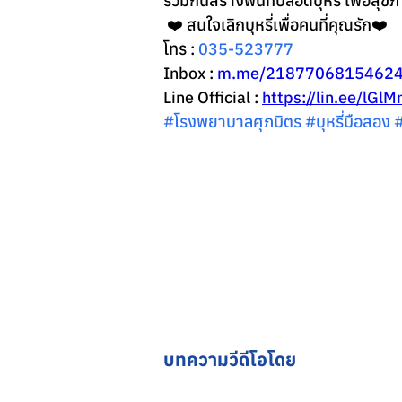
ร่วมกันสร้างพื้นที่ปลอดบุหรี่ เพื่อส
 ❤️ สนใจเลิกบุหรี่เพื่อคนที่คุณรัก❤️
โทร : 
035-523777
Inbox : 
m.me/2187706815462
Line Official : 
https://lin.ee/lGl
#โรงพยาบาลศ
ุภมิตร 
#บ
ุหรี่มือสอง 
บทความวีดีโอโดย