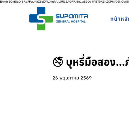
EAAjYZCfdSuDIBRoFFcrJnIrZBzDWvXetfVuL5R1ZAOFFJ8n1wB5Oe4PET5K1hZCPhV06NOq
หน้าหลั
🚭 บุหรี่มือสอง…ภ
26 พฤษภาคม 2569