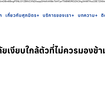
rSSmOBm6BegP5NLGYZBKiCXNZAaqqGHvK44We7bH7yeT5tBMOROZACihg3rhM7Iha1DE7ZA6i
ก
เกี่ยวกับศุภมิตร+
บริการของเรา+
บทความ+
ต
ัยเงียบใกล้ตัวที่ไม่ควรมองข้า