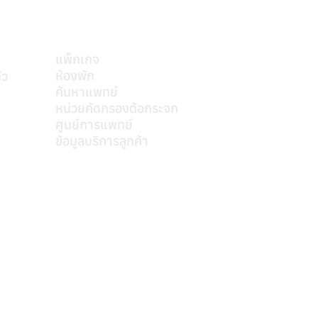
บริการของเรา
แพ็กเกจ
ห้องพัก
ัว
ค้นหาแพทย์
mkt@s
หน่วยคัดกรองต้อกระจก
ศูนย์การแพทย์
ข้อมูลบริการลูกค้า
ติดต่อเรา
หมายเลขอนุญาตโฆษณา ที่ ฆสพ.สพ. ๘/๒๕๖๓
Personal Data Protection Act