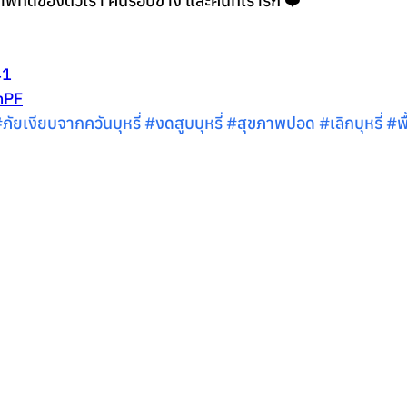
ุขภาพที่ดีของตัวเรา คนรอบข้าง และคนที่เรารัก ❤️
41
MnPF
#ภ
ัยเงียบจากควันบุหรี่ 
#งดส
ูบบุหรี่ 
#ส
ุขภาพปอด 
#เล
ิกบุหรี่ 
#