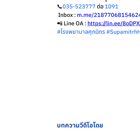
📞
035-523777 
ต่อ 
1091
 Inbox : 
m.me/2187706815462
📲 Line OA : 
https://lin.ee/8oDP
#โรงพยาบาลศ
ุภมิตร 
#SupamitrhH
บทความวีดีโอโดย