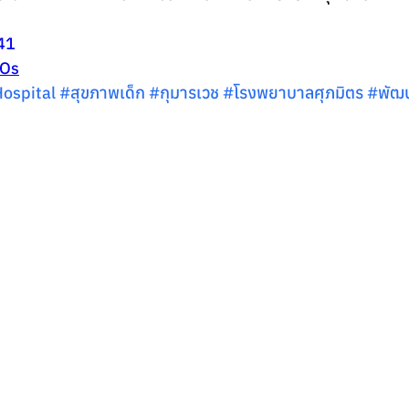
41
XOs
ospital
#ส
ุขภาพเด็ก 
#ก
ุมารเวช 
#โรงพยาบาลศ
ุภมิตร 
#พ
ัฒ