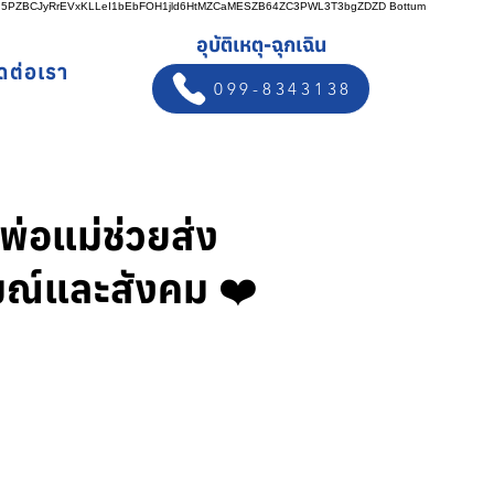
n5PZBCJyRrEVxKLLeI1bEbFOH1jld6HtMZCaMESZB64ZC3PWL3T3bgZDZD
Bottum
อุบัติเหตุ-ฉุกเฉิน
ิดต่อเรา
099-8343138
พ่อแม่ช่วยส่ง
รมณ์และสังคม ❤️