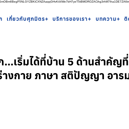
rSSmOBm6BegP5NLGYZBKiCXNZAaqqGHvK44We7bH7yeT5tBMOROZACihg3rhM7Iha1DE7ZA6i
ก
เกี่ยวกับศุภมิตร+
บริการของเรา+
บทความ+
ต
ริ่มได้ที่บ้าน 5 ด้านสำคัญที่
ั้งร่างกาย ภาษา สติปัญญา อา