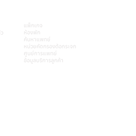
บริการของเรา
แพ็กเกจ
ห้องพัก
ัว
ค้นหาแพทย์
mkt@s
หน่วยคัดกรองต้อกระจก
ศูนย์การแพทย์
ข้อมูลบริการลูกค้า
ติดต่อเรา
หมายเลขอนุญาตโฆษณา ที่ ฆสพ.สพ. ๘/๒๕๖๓
Personal Data Protection Act