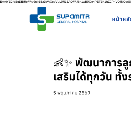
EAAjYZCfdSuDIBRoFFcrJnIrZBzDWvXetfVuL5R1ZAOFFJ8n1wB5Oe4PET5K1hZCPhV06NOq
หน้าหลั
👶✨ พัฒนาการลูก…เ
เสริมได้ทุกวัน ท
5 พฤษภาคม 2569