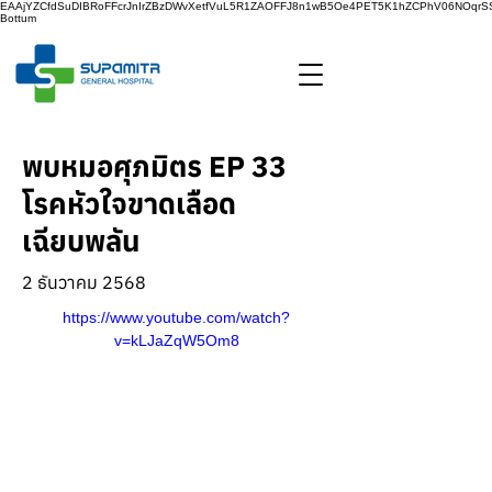
EAAjYZCfdSuDIBRoFFcrJnIrZBzDWvXetfVuL5R1ZAOFFJ8n1wB5Oe4PET5K1hZCPhV06NOq
Bottum
พบหมอศุภมิตร EP 33
โรคหัวใจขาดเลือด
เฉียบพลัน
2 ธันวาคม 2568
https://www.youtube.com/watch?
v=kLJaZqW5Om8