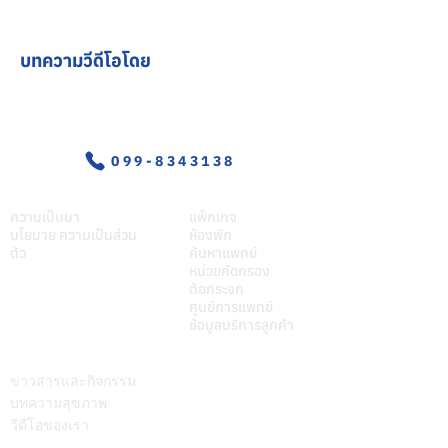
บทความวีดีโอโดย
อุบัติเหตุ-ฉุกเฉิน
099-8343138
เกี่ยวศุภมิตร
บริการของเรา
ความเป็นมา
แพ็กเกจ
นโยบาย ความเป็นส่วน
ห้องพัก
ตัว
ค้นหาแพทย์
หน่วยคัดกรอง
ต้อกระจก
ศูนย์การแพทย์
ข้อมูลบริการลูกค้า
บทความ
ติดต่อเรา
ข่าวสารและกิจกรรม
บทความสุขภาพ
วีดีโอของเรา