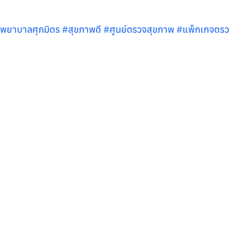
งพยาบาลศ
ุภมิตร 
#ส
ุขภาพดี 
#ศ
ูนย์ตรวจสุขภาพ 
#แพ
็กเกจตร