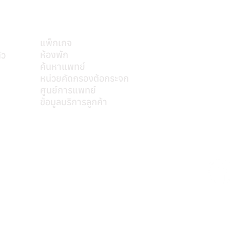
บริการของเรา
แพ็กเกจ
ห้องพัก
ัว
ค้นหาแพทย์
mkt@s
หน่วยคัดกรองต้อกระจก
ศูนย์การแพทย์
ข้อมูลบริการลูกค้า
ติดต่อเรา
หมายเลขอนุญาตโฆษณา ที่ ฆสพ.สพ. ๘/๒๕๖๓
Personal Data Protection Act