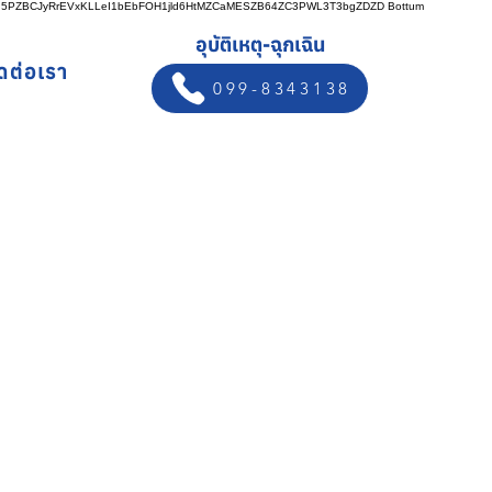
n5PZBCJyRrEVxKLLeI1bEbFOH1jld6HtMZCaMESZB64ZC3PWL3T3bgZDZD
Bottum
อุบัติเหตุ-ฉุกเฉิน
ิดต่อเรา
099-8343138