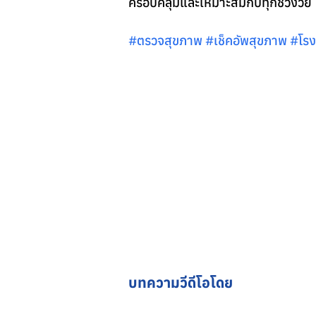
ครอบคลุมและเหมาะสมกับทุกช่วงวัย
#ตรวจส
ุขภาพ 
#เช
็คอัพสุขภาพ 
#โร
บทความวีดีโอโดย