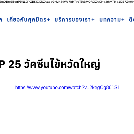
rSSmOBm6BegP5NLGYZBKiCXNZAaqqGHvK44We7bH7yeT5tBMOROZACihg3rhM7Iha1DE7ZA6i
ก
เกี่ยวกับศุภมิตร+
บริการของเรา+
บทความ+
ต
 25 วัคซีนไข้หวัดใหญ่
https://www.youtube.com/watch?v=2kegCg861SI