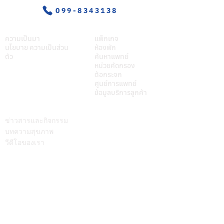
099-8343138
เกี่ยวศุภมิตร
บริการของเรา
ความเป็นมา
แพ็กเกจ
นโยบาย ความเป็นส่วน
ห้องพัก
ตัว
ค้นหาแพทย์
หน่วยคัดกรอง
ต้อกระจก
ศูนย์การแพทย์
ข้อมูลบริการลูกค้า
บทความ
ติดต่อเรา
ข่าวสารและกิจกรรม
บทความสุขภาพ
วีดีโอของเรา
Call Center
064-586-6655
mkt@supamitrhospital.com