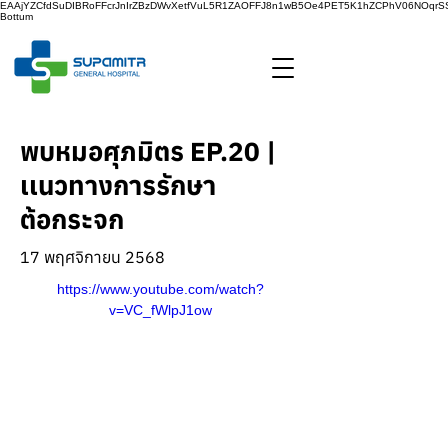
EAAjYZCfdSuDIBRoFFcrJnIrZBzDWvXetfVuL5R1ZAOFFJ8n1wB5Oe4PET5K1hZCPhV06NOq
Bottum
พบหมอศุภมิตร EP.20 |
เเนวทางการรักษา
ต้อกระจก
17 พฤศจิกายน 2568
https://www.youtube.com/watch?
v=VC_fWlpJ1ow