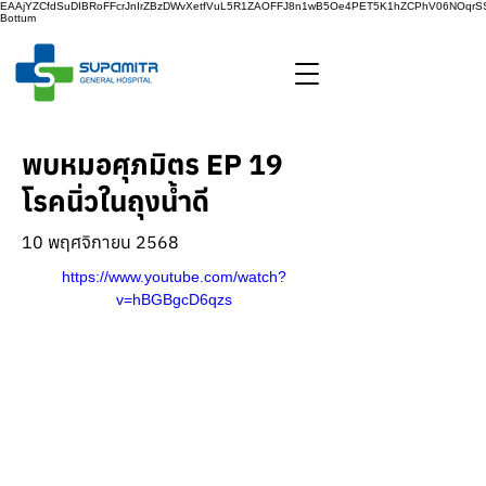
EAAjYZCfdSuDIBRoFFcrJnIrZBzDWvXetfVuL5R1ZAOFFJ8n1wB5Oe4PET5K1hZCPhV06NOq
Bottum
พบหมอศุภมิตร EP 19
โรคนิ่วในถุงน้ำดี
10 พฤศจิกายน 2568
https://www.youtube.com/watch?
v=hBGBgcD6qzs