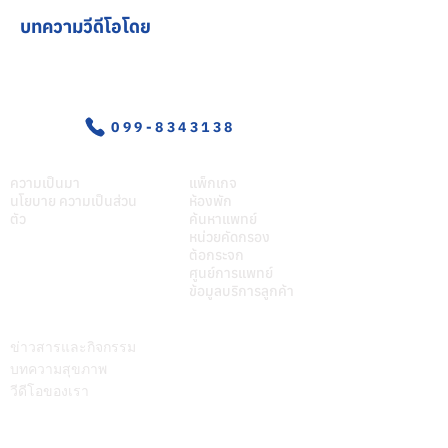
บทความวีดีโอโดย
อุบัติเหตุ-ฉุกเฉิน
099-8343138
เกี่ยวศุภมิตร
บริการของเรา
ความเป็นมา
แพ็กเกจ
นโยบาย ความเป็นส่วน
ห้องพัก
ตัว
ค้นหาแพทย์
หน่วยคัดกรอง
ต้อกระจก
ศูนย์การแพทย์
ข้อมูลบริการลูกค้า
บทความ
ติดต่อเรา
ข่าวสารและกิจกรรม
บทความสุขภาพ
วีดีโอของเรา