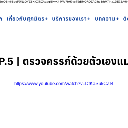
rSSmOBm6BegP5NLGYZBKiCXNZAaqqGHvK44We7bH7yeT5tBMOROZACihg3rhM7Iha1DE7ZA6i
ก
เกี่ยวกับศุภมิตร+
บริการของเรา+
บทความ+
ต
.5 | ตรวจครรภ์ด้วยตัวเองแ
https://www.youtube.com/watch?v=DtKaSukCZl4