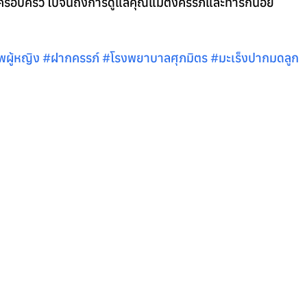
ครอบครัว ไปจนถึงการดูแลคุณแม่ตั้งครรภ์และทารกน้อย
พผู้หญิง 
#ฝากครรภ
์ 
#โรงพยาบาลศ
ุภมิตร 
#มะเร
็งปากมดลูก