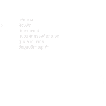
บริการของเรา
แพ็กเกจ
ห้องพัก
ัว
ค้นหาแพทย์
mkt@s
หน่วยคัดกรองต้อกระจก
ศูนย์การแพทย์
ข้อมูลบริการลูกค้า
ติดต่อเรา
หมายเลขอนุญาตโฆษณา ที่ ฆสพ.สพ. ๘/๒๕๖๓
Personal Data Protection Act