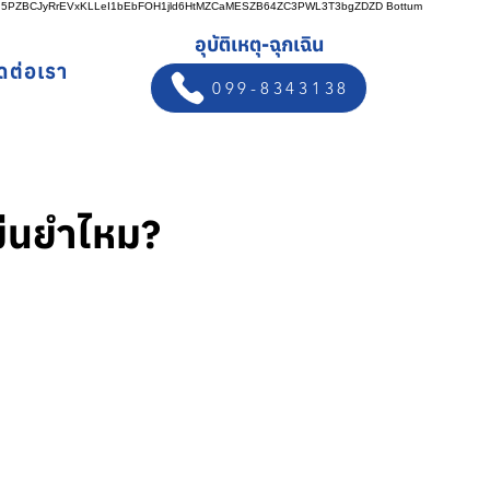
n5PZBCJyRrEVxKLLeI1bEbFOH1jld6HtMZCaMESZB64ZC3PWL3T3bgZDZD
Bottum
อุบัติเหตุ-ฉุกเฉิน
ิดต่อเรา
099-8343138
ม่นยำไหม?