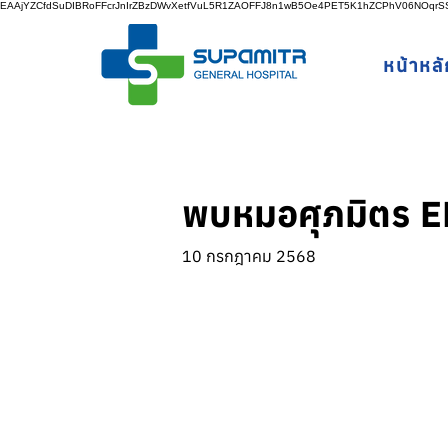
EAAjYZCfdSuDIBRoFFcrJnIrZBzDWvXetfVuL5R1ZAOFFJ8n1wB5Oe4PET5K1hZCPhV06NOq
หน้าหลั
พบหมอศุภมิตร EP
10 กรกฎาคม 2568