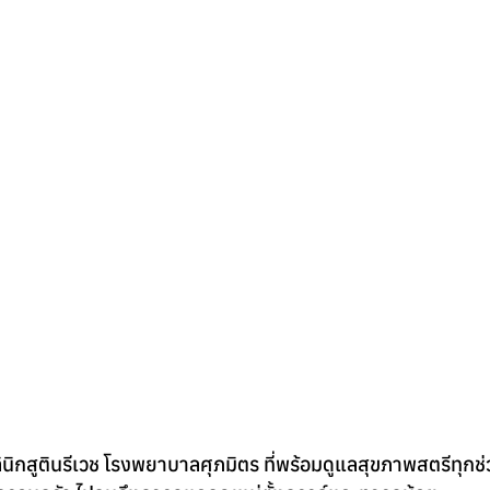
คลินิกสูตินรีเวช โรงพยาบาลศุภมิตร ที่พร้อมดูแลสุขภาพสตรีทุก