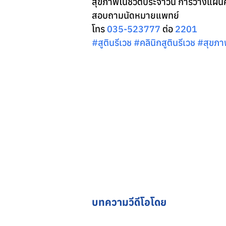
สุขภาพในชีวิตประจำวัน การวางแผน
สอบถามนัดหมายแพทย์
โทร 
035-523777
 ต่อ 
2201
#ส
ูตินรีเวช 
#คล
ินิกสูตินรีเวช 
#ส
ุขภา
บทความวีดีโอโดย