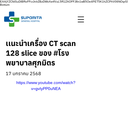
EAAjYZCfdSuDIBRoFFcrJnIrZBzDWvXetfVuL5R1ZAOFFJ8n1wB5Oe4PET5K1hZCPhV06NOq
Bottum
เเนะนำเครื่อง CT scan
128 slice ของ #โรง
พยาบาลศุภมิตร
17 มกราคม 2568
https://www.youtube.com/watch?
v=gvIyPP0uNEA