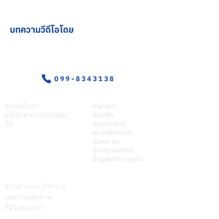
บทความวีดีโอโดย
อุบัติเหตุ-ฉุกเฉิน
099-8343138
เกี่ยวศุภมิตร
บริการของเรา
ความเป็นมา
แพ็กเกจ
นโยบาย ความเป็นส่วน
ห้องพัก
ตัว
ค้นหาแพทย์
หน่วยคัดกรอง
ต้อกระจก
ศูนย์การแพทย์
ข้อมูลบริการลูกค้า
บทความ
ติดต่อเรา
ข่าวสารและกิจกรรม
บทความสุขภาพ
วีดีโอของเรา