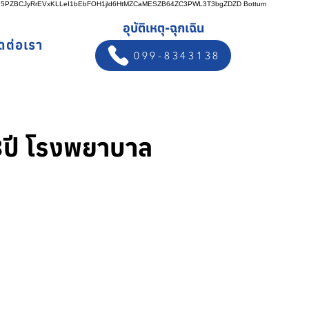
n5PZBCJyRrEVxKLLeI1bEbFOH1jld6HtMZCaMESZB64ZC3PWL3T3bgZDZD
Bottum
อุบัติเหตุ-ฉุกเฉิน
ิดต่อเรา
099-8343138
3ปี โรงพยาบาล