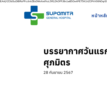
EAAjYZCfdSuDIBRoFFcrJnIrZBzDWvXetfVuL5R1ZAOFFJ8n1wB5Oe4PET5K1hZCPhV06NOq
หน้าหลั
บรรยากาศวันแรก
ศุภมิตร
28 กันยายน 2567