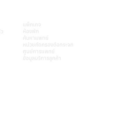
บริการของเรา
แพ็กเกจ
ห้องพัก
ัว
ค้นหาแพทย์
mkt@s
หน่วยคัดกรองต้อกระจก
ศูนย์การแพทย์
ข้อมูลบริการลูกค้า
ติดต่อเรา
หมายเลขอนุญาตโฆษณา ที่ ฆสพ.สพ. ๘/๒๕๖๓
Personal Data Protection Act