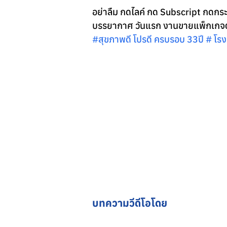
อย่าลืม กดไลค์ กด Subscript กดกระดิ
บรรยากาศ วันแรก งานขายแพ็กเกจตร
#ส
ุขภาพดี โปรดี ครบรอบ 33ปี # โ
บทความวีดีโอโดย