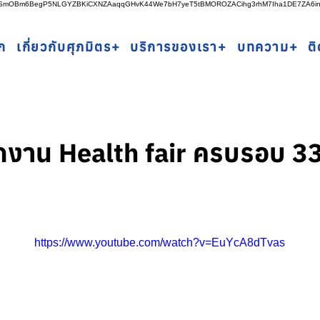
rSSmOBm6BegP5NLGYZBKiCXNZAaqqGHvK44We7bH7yeT5tBMOROZACihg3rhM7Iha1DE7ZA6i
ก
เกี่ยวกับศุภมิตร+
บริการของเรา+
บทความ+
ต
งาน Health fair ครบรอบ 3
https://www.youtube.com/watch?v=EuYcA8dTvas