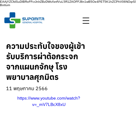
EAAjYZCfdSuDIBRoFFcrJnIrZBzDWvXetfVuL5R1ZAOFFJ8n1wB5Oe4PET5K1hZCPhV06NOq
Bottum
ความประทับใจของผู้เข้า
รับบริการผ่าต้อกระจก
จากแผนกจักษุ โรง
พยาบาลศุภมิตร
11 พฤษภาคม 2566
https://www.youtube.com/watch?
v=_mV7LBcX8xU