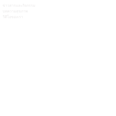
บทความ
ติดต่อเรา
ข่าวสารและกิจกรรม
บทความสุขภาพ
วีดีโอของเรา
Call Center
064-586-6655
mkt@supamitrhospital.com
Social Media
Personal Data Protection Act
นโยบาย ความเป็นส่วนตัว
|
นโยบาย คุกกี้
แบบฟอร์มยื่นคำร้องผ่านระบบออนไลน์
แบบฟอร์มคำร้องขอใช้สิทธิเจ้าของข้อมูลส่วนบุคคล
หมายเลขอนุญาตโฆษณา ที่ ฆสพ.สพ. ๘/๒๕๖๓
Copyright © 2023 SUPAMITR GENERAL HOSPITAL