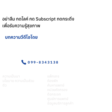
อย่าลืม กดไลค์ กด Subscript กดกระดิ่ง
เพื่อรับความรู้สุขภาพ
บทความวีดีโอโดย
อุบัติเหตุ-ฉุกเฉิน
099-8343138
เกี่ยวศุภมิตร
บริการของเรา
ความเป็นมา
แพ็กเกจ
นโยบาย ความเป็นส่วน
ห้องพัก
ตัว
ค้นหาแพทย์
หน่วยคัดกรอง
ต้อกระจก
ศูนย์การแพทย์
ข้อมูลบริการลูกค้า