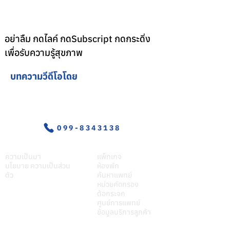
อย่าลืม กดไลค์ กดSubscript กดกระดิ่ง
เพื่อรับความรู้สุขภาพ
บทความวีดีโอโดย
อุบัติเหตุ-ฉุกเฉิน
099-8343138
เกี่ยวศุภมิตร
บริการของเรา
ความเป็นมา
แพ็กเกจ
นโยบาย ความเป็นส่วน
ห้องพัก
ตัว
ค้นหาแพทย์
หน่วยคัดกรอง
ต้อกระจก
ศูนย์การแพทย์
ข้อมูลบริการลูกค้า