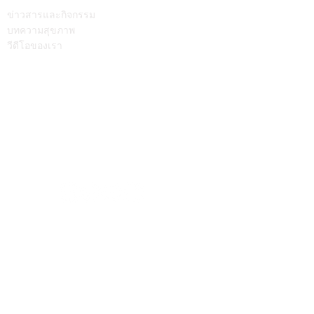
บทความ
ติดต่อเรา
ข่าวสารและกิจกรรม
บทความสุขภาพ
วีดีโอของเรา
Call Center
064-586-6655
mkt@supamitrhospital.com
Social Media
Personal Data Protection Act
นโยบาย ความเป็นส่วนตัว
|
นโยบาย คุกกี้
แบบฟอร์มยื่นคำร้องผ่านระบบออนไลน์
แบบฟอร์มคำร้องขอใช้สิทธิเจ้าของข้อมูลส่วนบุคคล
หมายเลขอนุญาตโฆษณา ที่ ฆสพ.สพ. ๘/๒๕๖๓
Copyright © 2023 SUPAMITR GENERAL HOSPITAL