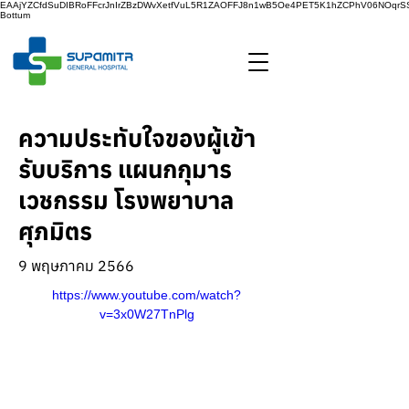
EAAjYZCfdSuDIBRoFFcrJnIrZBzDWvXetfVuL5R1ZAOFFJ8n1wB5Oe4PET5K1hZCPhV06NOq
Bottum
ความประทับใจของผู้เข้า
รับบริการ แผนกกุมาร
เวชกรรม โรงพยาบาล
ศุภมิตร
9 พฤษภาคม 2566
https://www.youtube.com/watch?
v=3x0W27TnPlg