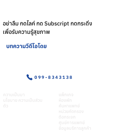
อย่าลืม กดไลค์ กด Subscript กดกระดิ่ง
เพื่อรับความรู้สุขภาพ
บทความวีดีโอโดย
อุบัติเหตุ-ฉุกเฉิน
099-8343138
เกี่ยวศุภมิตร
บริการของเรา
ความเป็นมา
แพ็กเกจ
นโยบาย ความเป็นส่วน
ห้องพัก
ตัว
ค้นหาแพทย์
หน่วยคัดกรอง
ต้อกระจก
ศูนย์การแพทย์
ข้อมูลบริการลูกค้า