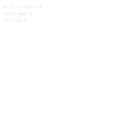
บทความ
ติดต่อเรา
ข่าวสารและกิจกรรม
บทความสุขภาพ
วีดีโอของเรา
Call Center
064-586-6655
mkt@supamitrhospital.com
Social Media
Personal Data Protection Act
นโยบาย ความเป็นส่วนตัว
|
นโยบาย คุกกี้
แบบฟอร์มยื่นคำร้องผ่านระบบออนไลน์
แบบฟอร์มคำร้องขอใช้สิทธิเจ้าของข้อมูลส่วนบุคคล
หมายเลขอนุญาตโฆษณา ที่ ฆสพ.สพ. ๘/๒๕๖๓
Copyright © 2023 SUPAMITR GENERAL HOSPITAL