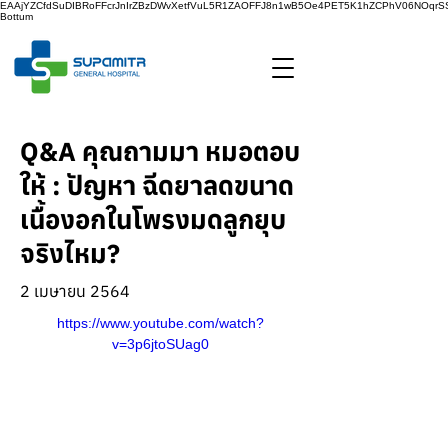
EAAjYZCfdSuDIBRoFFcrJnIrZBzDWvXetfVuL5R1ZAOFFJ8n1wB5Oe4PET5K1hZCPhV06NOq
Bottum
Q&A คุณถามมา หมอตอบ
ให้ : ปัญหา ฉีดยาลดขนาด
เนื้องอกในโพรงมดลูกยุบ
จริงไหม?
2 เมษายน 2564
https://www.youtube.com/watch?
v=3p6jtoSUag0