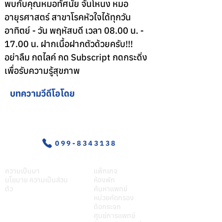
พบกับคุณหมอทัศนัย จันโหนง หมอ
อายุรศาสตร์ สาขาโรคหัวใจได้ทุกวัน
อาทิตย์ - วัน พฤหัสบดี เวลา 08.00 น. - 
17.00 น. ฝากเนื้อฝากตัวด้วยครับ!!!
อย่าลืม กดไลค์ กด Subscript กดกระดิ่ง
เพื่อรับความรู้สุขภาพ
บทความวีดีโอโดย
อุบัติเหตุ-ฉุกเฉิน
099-8343138
เกี่ยวศุภมิตร
บริการของเรา
ความเป็นมา
แพ็กเกจ
นโยบาย ความเป็นส่วน
ห้องพัก
ตัว
ค้นหาแพทย์
หน่วยคัดกรอง
ต้อกระจก
ศูนย์การแพทย์