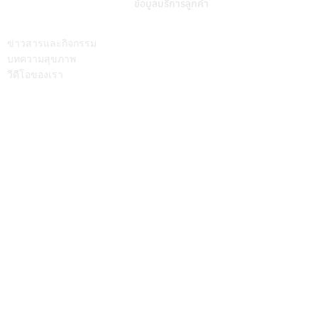
ข้อมูลบริการลูกค้า
บทความ
ติดต่อเรา
ข่าวสารและกิจกรรม
บทความสุขภาพ
วีดีโอของเรา
Call Center
064-586-6655
mkt@supamitrhospital.com
Social Media
Personal Data Protection Act
นโยบาย ความเป็นส่วนตัว
|
นโยบาย คุกกี้
แบบฟอร์มยื่นคำร้องผ่านระบบออนไลน์
แบบฟอร์มคำร้องขอใช้สิทธิเจ้าของข้อมูลส่วนบุคคล
หมายเลขอนุญาตโฆษณา ที่ ฆสพ.สพ. ๘/๒๕๖๓