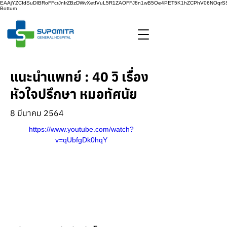
EAAjYZCfdSuDIBRoFFcrJnIrZBzDWvXetfVuL5R1ZAOFFJ8n1wB5Oe4PET5K1hZCPhV06NOq
Bottum
แนะนำแพทย์ : 40 วิ เรื่อง
หัวใจปรึกษา หมอทัศนัย
8 มีนาคม 2564
https://www.youtube.com/watch?
v=qUbfgDk0hqY