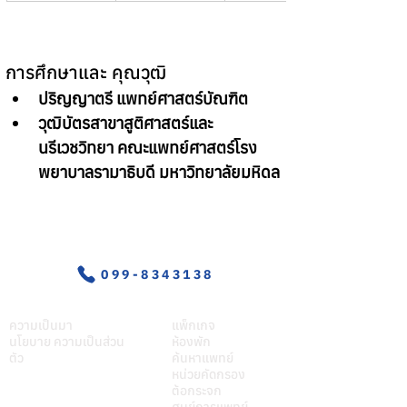
การศึกษาและ คุณวุฒิ
ปริญญาตรี แพทย์ศาสตร์บัณฑิต
วุฒิบัตรสาขาสูติศาสตร์และ
นรีเวชวิทยา คณะแพทย์ศาสตร์โรง
พยาบาลรามาธิบดี มหาวิทยาลัยมหิดล
อุบัติเหตุ-ฉุกเฉิน
099-8343138
เกี่ยวศุภมิตร
บริการของเรา
ความเป็นมา
แพ็กเกจ
นโยบาย ความเป็นส่วน
ห้องพัก
ตัว
ค้นหาแพทย์
หน่วยคัดกรอง
ต้อกระจก