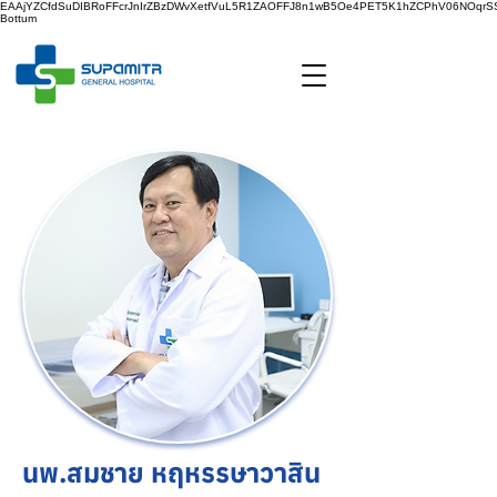
EAAjYZCfdSuDIBRoFFcrJnIrZBzDWvXetfVuL5R1ZAOFFJ8n1wB5Oe4PET5K1hZCPhV06NOq
Bottum
นพ.สมชาย หฤหรรษาวาสิน