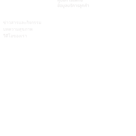
ศูนย์การแพทย์
ข้อมูลบริการลูกค้า
บทความ
ติดต่อเรา
ข่าวสารและกิจกรรม
บทความสุขภาพ
วีดีโอของเรา
Call Center
064-586-6655
mkt@supamitrhospital.com
Social Media
Personal Data Protection Act
นโยบาย ความเป็นส่วนตัว
|
นโยบาย คุกกี้
แบบฟอร์มยื่นคำร้องผ่านระบบออนไลน์
แบบฟอร์มคำร้องขอใช้สิทธิเจ้าของข้อมูลส่วนบุคคล
หมายเลขอนุญาตโฆษณา ที่ ฆสพ.สพ. ๘/๒๕๖๓