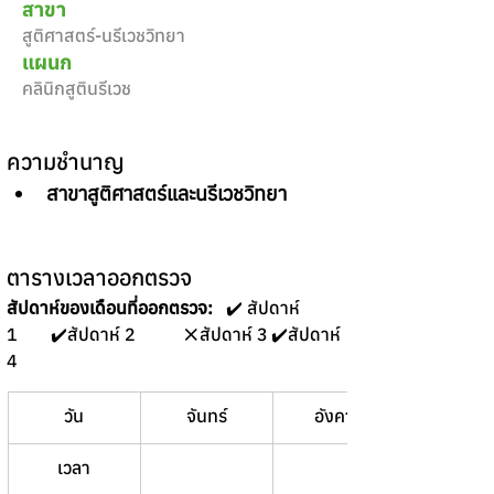
สาขา
สูติศาสตร์-นรีเวชวิทยา
แผนก
คลินิกสูตินรีเวช
ความชำนาญ
สาขาสูติศาสตร์และนรีเวชวิทยา
ตารางเวลาออกตรวจ
สัปดาห์ของเดือนที่ออกตรวจ:
   ✔️ สัปดาห์ 
1	✔️สัปดาห์ 2 	❌สัปดาห์ 3	✔️สัปดาห์ 
4 
วัน
จันทร์
อังคาร
พุธ
เวลา