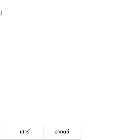
ช
เสาร์
อาทิตย์