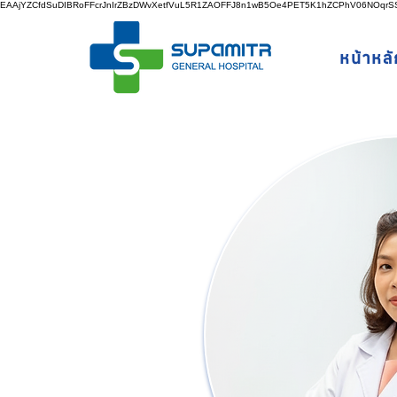
EAAjYZCfdSuDIBRoFFcrJnIrZBzDWvXetfVuL5R1ZAOFFJ8n1wB5Oe4PET5K1hZCPhV06NOq
หน้าหลั