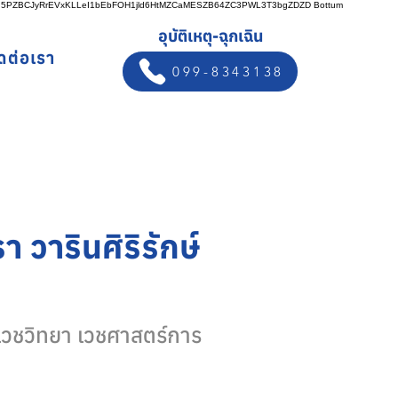
n5PZBCJyRrEVxKLLeI1bEbFOH1jld6HtMZCaMESZB64ZC3PWL3T3bgZDZD
Bottum
อุบัติเหตุ-ฉุกเฉิน
ิดต่อเรา
099-8343138
 วารินศิริรักษ์
ีเวชวิทยา เวชศาสตร์การ