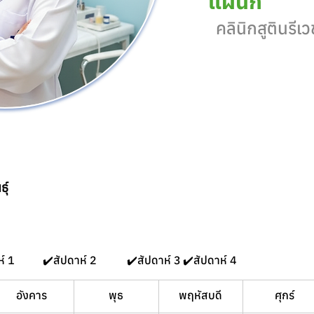
แผนก
คลินิกสูตินรีเว
ุ์
   ✔️ สัปดาห์ 1	✔️สัปดาห์ 2 	✔️สัปดาห์ 3	✔️สัปดาห์ 4 
อังคาร
พุธ
พฤหัสบดี
ศุกร์