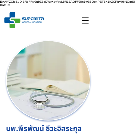
EAAjYZCfdSuDIBRoFFcrJnIrZBzDWvXetfVuL5R1ZAOFFJ8n1wB5Oe4PET5K1hZCPhV06NOq
Bottum
นพ.พีรพัฒน์ ชีวะอิสระกุล