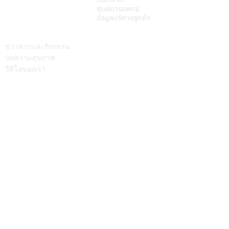
ศูนย์การแพทย์
ข้อมูลบริการลูกค้า
บทความ
ติดต่อเรา
ข่าวสารและกิจกรรม
บทความสุขภาพ
วีดีโอของเรา
Call Center
064-586-6655
mkt@supamitrhospital.com
Social Media
Personal Data Protection Act
นโยบาย ความเป็นส่วนตัว
|
นโยบาย คุกกี้
แบบฟอร์มยื่นคำร้องผ่านระบบออนไลน์
แบบฟอร์มคำร้องขอใช้สิทธิเจ้าของข้อมูลส่วนบุคคล