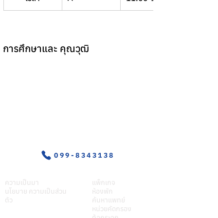
การศึกษาและ คุณวุฒิ
อุบัติเหตุ-ฉุกเฉิน
099-8343138
เกี่ยวศุภมิตร
บริการของเรา
ความเป็นมา
แพ็กเกจ
นโยบาย ความเป็นส่วน
ห้องพัก
ตัว
ค้นหาแพทย์
หน่วยคัดกรอง
ต้อกระจก