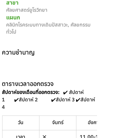
สาขา
ศัลยศาสตร์ยูโรวิทยา
แผนก
คลินิกโรคระบบทางเดินปัสสาวะ, ศัลยกรรม
ทั่วไป
ความชำนาญ
ตารางเวลาออกตรวจ
สัปดาห์ของเดือนที่ออกตรวจ:
   ✔️ สัปดาห์ 
1	✔️สัปดาห์ 2 	✔️สัปดาห์ 3	✔️สัปดาห์ 
4 
วัน
จันทร์
อังคาร
พุธ
เวลา
❌
11.00-12.00
❌