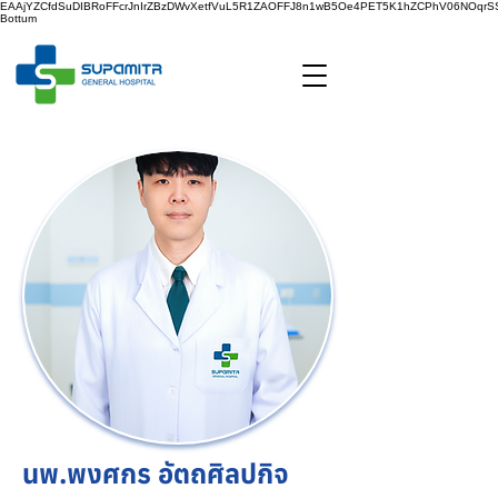
EAAjYZCfdSuDIBRoFFcrJnIrZBzDWvXetfVuL5R1ZAOFFJ8n1wB5Oe4PET5K1hZCPhV06NOq
Bottum
นพ.พงศกร อัตถศิลปกิจ