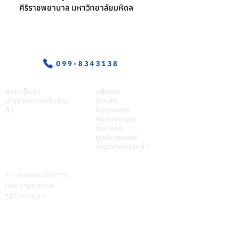
ศิริราชพยาบาล มหาวิทยาลัยมหิดล
อุบัติเหตุ-ฉุกเฉิน
099-8343138
เกี่ยวศุภมิตร
บริการของเรา
ความเป็นมา
แพ็กเกจ
นโยบาย ความเป็นส่วน
ห้องพัก
ตัว
ค้นหาแพทย์
หน่วยคัดกรอง
ต้อกระจก
ศูนย์การแพทย์
ข้อมูลบริการลูกค้า
บทความ
ติดต่อเรา
ข่าวสารและกิจกรรม
บทความสุขภาพ
วีดีโอของเรา