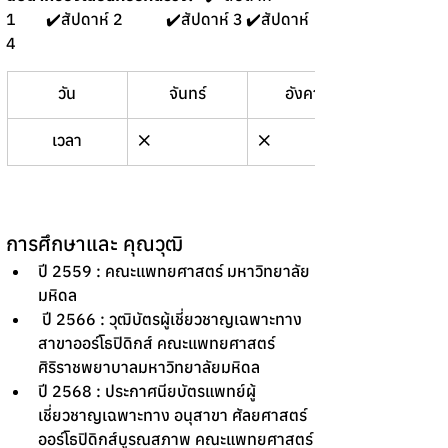
1	✔️สัปดาห์ 2 	✔️สัปดาห์ 3	✔️สัปดาห์ 
4 
วัน
จันทร์
อังคาร
พุธ
เวลา
❌
❌
❌
การศึกษาและ คุณวุฒิ
ปี 2559 : คณะแพทยศาสตร์ มหาวิทยาลัย
มหิดล 
 ปี 2566 : วุฒิบัตรผู้เชี่ยวชาญเฉพาะทาง
สาขาออร์โธปิดิกส์ คณะแพทยศาสตร์
ศิริราชพยาบาลมหาวิทยาลัยมหิดล
ปี 2568 : ประกาศนียบัตรแพทย์ผู้
เชี่ยวชาญเฉพาะทาง อนุสาขา ศัลยศาสตร์
ออร์โธปิดิกส์บูรณสภาพ คณะแพทยศาสตร์