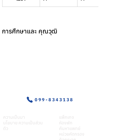
การศึกษาและ คุณวุฒิ
อุบัติเหตุ-ฉุกเฉิน
099-8343138
เกี่ยวศุภมิตร
บริการของเรา
ความเป็นมา
แพ็กเกจ
นโยบาย ความเป็นส่วน
ห้องพัก
ตัว
ค้นหาแพทย์
หน่วยคัดกรอง
ต้อกระจก