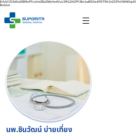
EAAjYZCfdSuDIBRoFFcrJnIrZBzDWvXetfVuL5R1ZAOFFJ8n1wB5Oe4PET5K1hZCPhV06NOq
Bottum
นพ.ชินวัฒน์ บ่ายเที่ยง