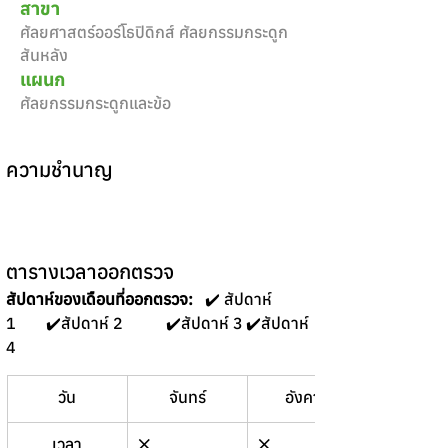
สาขา
ศัลยศาสตร์ออร์โธปิดิกส์ ศัลยกรรมกระดูก
สันหลัง
แผนก
ศัลยกรรมกระดูกและข้อ
ความชำนาญ
ตารางเวลาออกตรวจ
สัปดาห์ของเดือนที่ออกตรวจ:
   ✔️ สัปดาห์ 
1	✔️สัปดาห์ 2 	✔️สัปดาห์ 3	✔️สัปดาห์ 
4 
วัน
จันทร์
อังคาร
พุธ
เวลา
❌
❌
❌