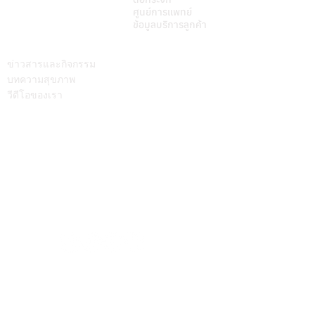
ศูนย์การแพทย์
ข้อมูลบริการลูกค้า
บทความ
ติดต่อเรา
ข่าวสารและกิจกรรม
บทความสุขภาพ
วีดีโอของเรา
Call Center
064-586-6655
mkt@supamitrhospital.com
Social Media
Personal Data Protection Act
นโยบาย ความเป็นส่วนตัว
|
นโยบาย คุกกี้
แบบฟอร์มยื่นคำร้องผ่านระบบออนไลน์
แบบฟอร์มคำร้องขอใช้สิทธิเจ้าของข้อมูลส่วนบุคคล