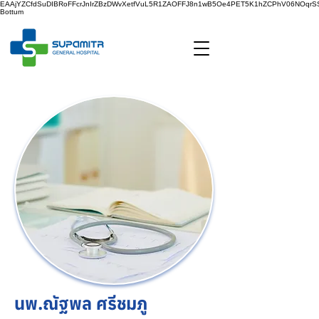
EAAjYZCfdSuDIBRoFFcrJnIrZBzDWvXetfVuL5R1ZAOFFJ8n1wB5Oe4PET5K1hZCPhV06NOq
Bottum
นพ.ณัฐพล ศรีชมภู