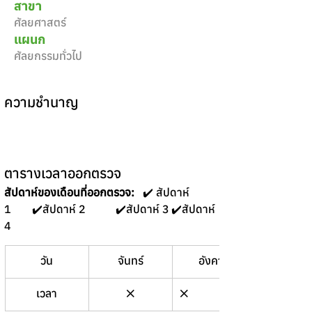
สาขา
ศัลยศาสตร์
แผนก
ศัลยกรรมทั่วไป
ความชำนาญ
ตารางเวลาออกตรวจ
สัปดาห์ของเดือนที่ออกตรวจ:
   ✔️ สัปดาห์ 
1	✔️สัปดาห์ 2 	✔️สัปดาห์ 3	✔️สัปดาห์ 
4 
วัน
จันทร์
อังคาร
พุธ
เวลา
❌
❌
17.00-2