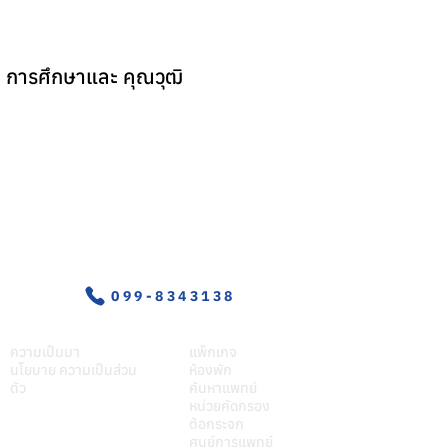
การศึกษาและ คุณวุฒิ
อุบัติเหตุ-ฉุกเฉิน
099-8343138
เกี่ยวศุภมิตร
บริการของเรา
ความเป็นมา
แพ็กเกจ
นโยบาย ความเป็นส่วน
ห้องพัก
ตัว
ค้นหาแพทย์
หน่วยคัดกรอง
ต้อกระจก
ศูนย์การแพทย์