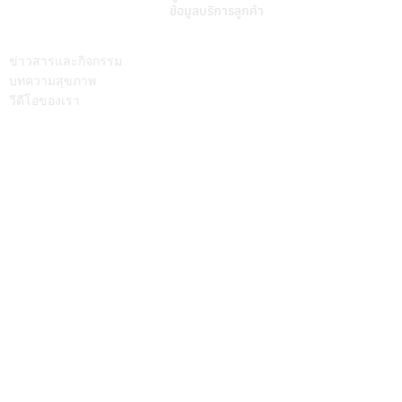
ข้อมูลบริการลูกค้า
บทความ
ติดต่อเรา
ข่าวสารและกิจกรรม
บทความสุขภาพ
วีดีโอของเรา
Call Center
064-586-6655
mkt@supamitrhospital.com
Social Media
Personal Data Protection Act
นโยบาย ความเป็นส่วนตัว
|
นโยบาย คุกกี้
แบบฟอร์มยื่นคำร้องผ่านระบบออนไลน์
แบบฟอร์มคำร้องขอใช้สิทธิเจ้าของข้อมูลส่วนบุคคล
หมายเลขอนุญาตโฆษณา ที่ ฆสพ.สพ. ๘/๒๕๖๓