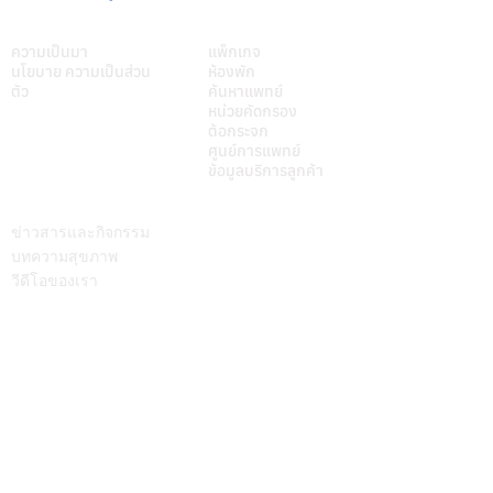
เกี่ยวศุภมิตร
บริการของเรา
ความเป็นมา
แพ็กเกจ
นโยบาย ความเป็นส่วน
ห้องพัก
ตัว
ค้นหาแพทย์
หน่วยคัดกรอง
ต้อกระจก
ศูนย์การแพทย์
ข้อมูลบริการลูกค้า
บทความ
ติดต่อเรา
ข่าวสารและกิจกรรม
บทความสุขภาพ
วีดีโอของเรา
Call Center
064-586-6655
mkt@supamitrhospital.com
Social Media