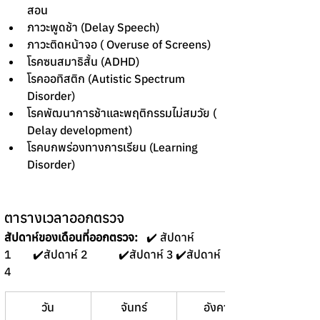
สอน
ภาวะพูดช้า (Delay Speech)
ภาวะติดหน้าจอ ( Overuse of Screens)
โรคซนสมาธิสั้น (ADHD)
โรคออทิสติก (Autistic Spectrum 
Disorder)
โรคพัฒนาการช้าและพฤติกรรมไม่สมวัย ( 
Delay development)
โรคบกพร่องทางการเรียน (Learning 
Disorder)
ตารางเวลาออกตรวจ
สัปดาห์ของเดือนที่ออกตรวจ:
   ✔️ สัปดาห์ 
1	✔️สัปดาห์ 2 	✔️สัปดาห์ 3	✔️สัปดาห์ 
4 
วัน
จันทร์
อังคาร
พุธ