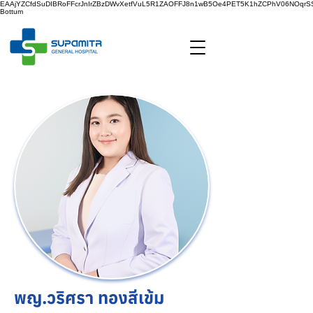
EAAjYZCfdSuDIBRoFFcrJnIrZBzDWvXetfVuL5R1ZAOFFJ8n1wB5Oe4PET5K1hZCPhV06NOq
Bottum
พญ.วริศรา ทองสีเข้ม