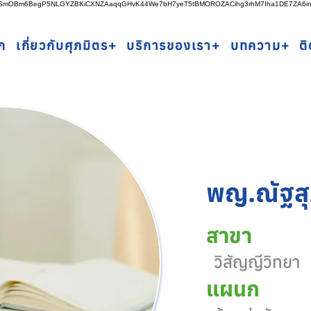
rSSmOBm6BegP5NLGYZBKiCXNZAaqqGHvK44We7bH7yeT5tBMOROZACihg3rhM7Iha1DE7ZA6i
ก
เกี่ยวกับศุภมิตร+
บริการของเรา+
บทความ+
ต
พญ.ณัฐสุ
สาขา
วิสัญญีวิทยา
แผนก