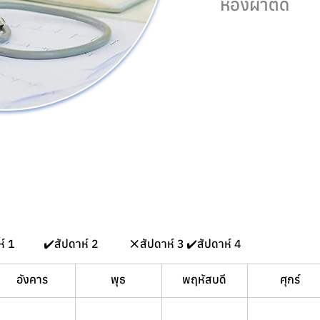
ห้องผ่าตัด
   ✔️ สัปดาห์ 1	✔️สัปดาห์ 2 	❌สัปดาห์ 3	✔️สัปดาห์ 4 
อังคาร
พุธ
พฤหัสบดี
ศุกร์