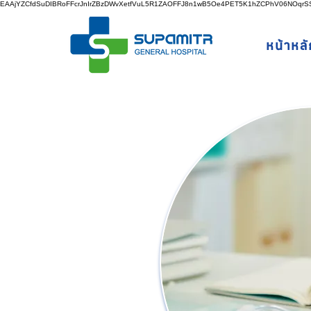
EAAjYZCfdSuDIBRoFFcrJnIrZBzDWvXetfVuL5R1ZAOFFJ8n1wB5Oe4PET5K1hZCPhV06NOq
หน้าหลั