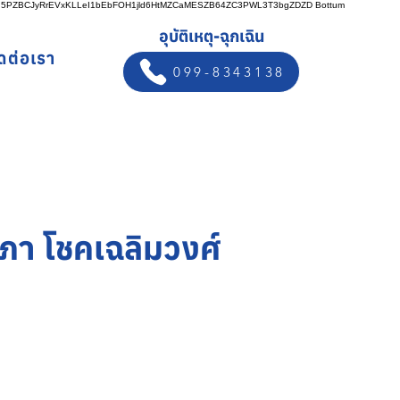
n5PZBCJyRrEVxKLLeI1bEbFOH1jld6HtMZCaMESZB64ZC3PWL3T3bgZDZD
Bottum
อุบัติเหตุ-ฉุกเฉิน
ิดต่อเรา
099-8343138
ภา โชคเฉลิมวงศ์