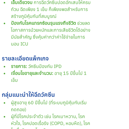
เข็มเดียวจบ
 การฉีดวัคซีนปอดอักเสบให้ครบ
ถ้วน ฉีดเพียง 1 เข็ม ก็เพียงพอสำหรับการ
สร้างภูมิคุ้มกันที่สมบูรณ์
ป้องกันโรคแทรกซ้อนรุนแรงถึงชีวิต
 ช่วยลด
โอกาสการป่วยหนักและการเสียชีวิตได้อย่าง
มีนัยสำคัญ ซึ่งคุ้มค่ากว่าค่าใช้จ่ายในการ
นอน ICU
รายละเอียดแพ็กเกจ
รายการ:
 วัคซีนป้องกัน IPD
เงื่อนไขอายุและจำนวน:
 อายุ 15 ปีขึ้นไป 1 
เข็ม
กลุ่มแนะนำให้ฉีดวัคซีน
ผู้สูงอายุ 60 ปีขึ้นไป (ที่ระบบภูมิคุ้มกันเริ่ม
ถดถอย)
ผู้ที่มีโรคประจำตัว เช่น โรคเบาหวาน, โรค
หัวใจ, โรคปอดเรื้อรัง (COPD, หอบหืด), โรค