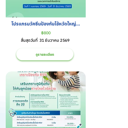
โปรแกรมวัคซีนป้องกันไข้หวัดใหญ่ 4 
สายพันธุ์ สำหรับเด็ก
฿800
สิ้นสุดวันที่
31 ธันวาคม 2569
ดูรายละเอียด