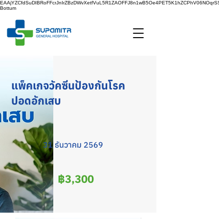
EAAjYZCfdSuDIBRoFFcrJnIrZBzDWvXetfVuL5R1ZAOFFJ8n1wB5Oe4PET5K1hZCPhV06NOq
Bottum
แพ็คเกจวัคซีนป้องกันโรค
ปอดอักเสบ
31 ธันวาคม 2569
฿3,300