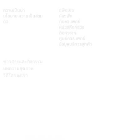
เกี่ยวศุภมิตร
บริการของเรา
ความเป็นมา
แพ็กเกจ
นโยบาย ความเป็นส่วน
ห้องพัก
ตัว
ค้นหาแพทย์
หน่วยคัดกรอง
ต้อกระจก
ศูนย์การแพทย์
ข้อมูลบริการลูกค้า
บทความ
ติดต่อเรา
ข่าวสารและกิจกรรม
บทความสุขภาพ
วีดีโอของเรา
Call Center
064-586-6655
mkt@supamitrhospital.com
Social Media