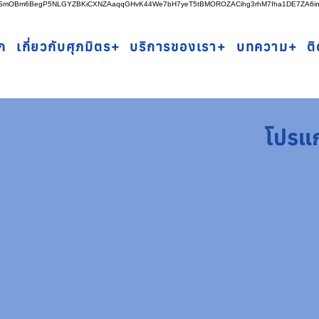
rSSmOBm6BegP5NLGYZBKiCXNZAaqqGHvK44We7bH7yeT5tBMOROZACihg3rhM7Iha1DE7ZA6i
ก
เกี่ยวกับศุภมิตร+
บริการของเรา+
บทความ+
ต
โปรแ