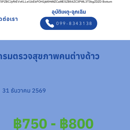
n5PZBCJyRrEVxKLLeI1bEbFOH1jld6HtMZCaMESZB64ZC3PWL3T3bgZDZD
Bottum
อุบัติเหตุ-ฉุกเฉิน
ิดต่อเรา
099-8343138
กรมตรวจสุขภาพคนต่างด้าว
31 ธันวาคม 2569
฿750 - ฿800