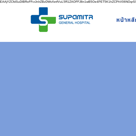
EAAjYZCfdSuDIBRoFFcrJnIrZBzDWvXetfVuL5R1ZAOFFJ8n1wB5Oe4PET5K1hZCPhV06NOq
หน้าหลั