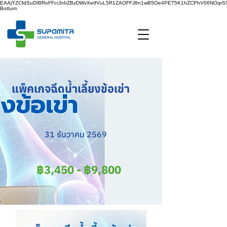
EAAjYZCfdSuDIBRoFFcrJnIrZBzDWvXetfVuL5R1ZAOFFJ8n1wB5Oe4PET5K1hZCPhV06NOq
Bottum
แพ็คเกจฉีดน้ำเลี้ยงข้อเข่า
31 ธันวาคม 2569
฿3,450 - ฿9,800