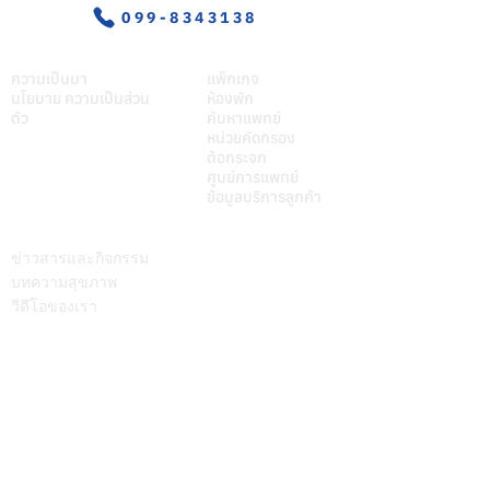
099-8343138
เกี่ยวศุภมิตร
บริการของเรา
ความเป็นมา
แพ็กเกจ
นโยบาย ความเป็นส่วน
ห้องพัก
ตัว
ค้นหาแพทย์
หน่วยคัดกรอง
ต้อกระจก
ศูนย์การแพทย์
ข้อมูลบริการลูกค้า
บทความ
ติดต่อเรา
ข่าวสารและกิจกรรม
บทความสุขภาพ
วีดีโอของเรา
Call Center
064-586-6655
mkt@supamitrhospital.com