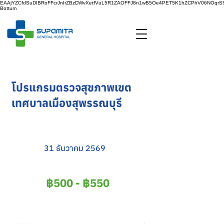
EAAjYZCfdSuDIBRoFFcrJnIrZBzDWvXetfVuL5R1ZAOFFJ8n1wB5Oe4PET5K1hZCPhV06NOq
Bottum
โปรแกรมตรวจสุขภาพเขต
เทศบาลเมืองสุพรรณบุรี
31 ธันวาคม 2569
฿500 - ฿550