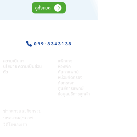
ดูทั้งหมด
อุบัติเหตุ-ฉุกเฉิน
099-8343138
เกี่ยวศุภมิตร
บริการของเรา
ความเป็นมา
แพ็กเกจ
นโยบาย ความเป็นส่วน
ห้องพัก
ตัว
ค้นหาแพทย์
หน่วยคัดกรอง
ต้อกระจก
ศูนย์การแพทย์
ข้อมูลบริการลูกค้า
บทความ
ติดต่อเรา
ข่าวสารและกิจกรรม
บทความสุขภาพ
วีดีโอของเรา