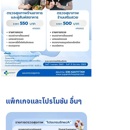
แพ็กเกจและโปรโมชัน อื่นๆ