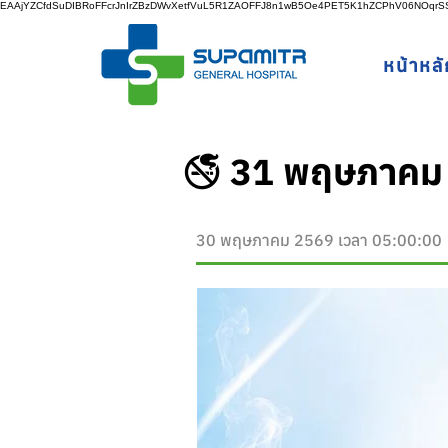
EAAjYZCfdSuDIBRoFFcrJnIrZBzDWvXetfVuL5R1ZAOFFJ8n1wB5Oe4PET5K1hZCPhV06NOq
หน้าหลั
🚭 31 พฤษภาคม ว
30 พฤษภาคม 2569 เวลา 05:00:00