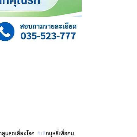
ุดสูบลดเสี่ยงโรค  
#เล
ิกบุหรี่เพื่อคน