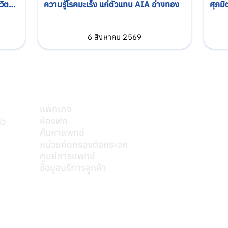
วิต
ความรู้โรคมะเร็ง แก่ตัวแทน AIA อ่างทอง
ศุภม
โครงก
รพ.สต
6 สิงหาคม 2569
สุพรร
บริการของเรา
แพ็กเกจ
ห้องพัก
ัว
ค้นหาแพทย์
mkt@s
หน่วยคัดกรองต้อกระจก
ศูนย์การแพทย์
ข้อมูลบริการลูกค้า
ติดต่อเรา