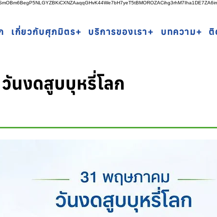
rSSmOBm6BegP5NLGYZBKiCXNZAaqqGHvK44We7bH7yeT5tBMOROZACihg3rhM7Iha1DE7ZA6i
ก
เกี่ยวกับศุภมิตร+
บริการของเรา+
บทความ+
ต
ันงดสูบบุหรี่โลก