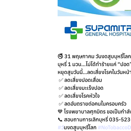
🚭 31 พฤษภาคม วันงดสูบบุหรี่โลก
บุหรี่ 1 มวน…ไม่ได้ทำร้ายแค่ “ปอด”
หยุดสูบวันนี้…ลดเสี่ยงโรคในวันหน้
 ✅ ลดเสี่ยงปอดเสื่อม
 ✅ ลดเสี่ยงมะเร็งปอด
 ✅ ลดเสี่ยงโรคหัวใจ
 ✅ ลดอันตรายต่อคนในครอบครัว
💙 โรงพยาบาลศุภมิตร ขอเป็นกำลังใจ
📞 สอบถามการเลิกบุหรี่ 035-52
#ว
ันงดสูบบุหรี่โลก 
#NoTobaccoD