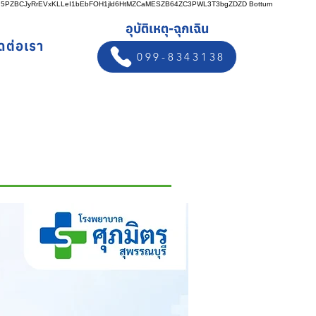
n5PZBCJyRrEVxKLLeI1bEbFOH1jld6HtMZCaMESZB64ZC3PWL3T3bgZDZD
Bottum
อุบัติเหตุ-ฉุกเฉิน
ิดต่อเรา
099-8343138