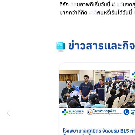
ที่รัก 
#ส
ุขภาพดีเริ่มวันนี้ # 
#ว
ันงดสู
มากกว่าที่คิด 
#เล
ิกบุหรี่เริ่มได้วันนี้ 
ข่าวสารและกิจ
โรงพยาบาลศุภมิตร จัดอบรม BLS กา