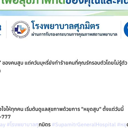
 ของคนสูบ แต่ควันบุหรี่ยังทำร้ายคนที่คุณรักรอบตัวโดยไม่รู้ตัว
า
ให้ทุกคน เริ่มต้นดูแลสุขภาพด้วยการ "หยุดสูบ" ตั้งแต่วันนี้
3-777
ay
#โรงพยาบาลศ
ุภมิตร 
#SupamitrGeneralHospital
#หย