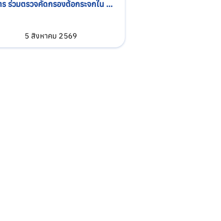
ิตร ร่วมตรวจคัดกรองต้อกระจกใน 
ารส่งเสริมสุขภาพผู้สูงอายุ ณ 
.โพธิ์พระยา อำเภอเมือง จังหวัด
5 สิงหาคม 2569
ณบุรี
Call Center
064-586-6655
upamitrhospital.com
Social Media