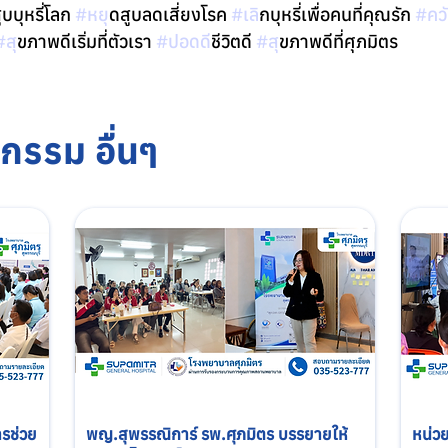
บบุหรี่โลก 
#หย
ุดสูบลดเสี่ยงโรค 
#เล
ิกบุหรี่เพื่อคนที่คุณรัก 
#คว
#ส
ุขภาพดีเริ่มที่ตัวเรา 
#ปอดด
ีชีวิตดี 
#ส
ุขภาพดีที่ศุภมิตร
กรรม อื่นๆ
รช่วย
พญ.สุพรรณิการ์ รพ.ศุภมิตร บรรยายให้
หน่วย