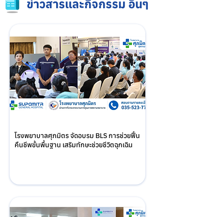
ข่าวสารและกิจกรรม อื่นๆ
โรงพยาบาลศุภมิตร จัดอบรม BLS การช่วยฟื้น
คืนชีพขั้นพื้นฐาน เสริมทักษะช่วยชีวิตฉุกเฉิน