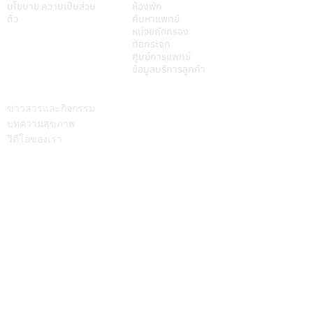
นโยบาย ความเป็นส่วน
ห้องพัก
ตัว
ค้นหาแพทย์
หน่วยคัดกรอง
ต้อกระจก
ศูนย์การแพทย์
ข้อมูลบริการลูกค้า
บทความ
ติดต่อเรา
ข่าวสารและกิจกรรม
บทความสุขภาพ
วีดีโอของเรา
Call Center
064-586-6655
mkt@supamitrhospital.com
Social Media
Personal Data Protection Act