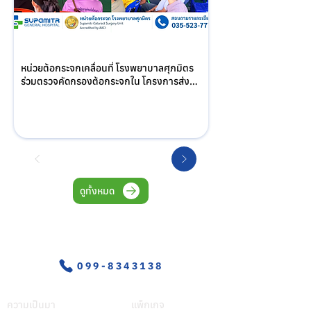
หน่วยต้อกระจกเคลื่อนที่ โรงพยาบาลศุภมิตร 
ร่วมตรวจคัดกรองต้อกระจกใน โครงการส่ง
เสริมสุขภาพผู้สูงอายุ ณ รพ.สต.โพธิ์พระยา 
อำเภอเมือง จังหวัดสุพรรณบุรี
ดูทั้งหมด
อุบัติเหตุ-ฉุกเฉิน
099-8343138
เกี่ยวศุภมิตร
บริการของเรา
ความเป็นมา
แพ็กเกจ