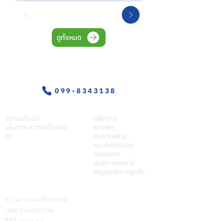
ดูทั้งหมด
อุบัติเหตุ-ฉุกเฉิน
099-8343138
เกี่ยวศุภมิตร
บริการของเรา
ความเป็นมา
แพ็กเกจ
นโยบาย ความเป็นส่วน
ห้องพัก
ตัว
ค้นหาแพทย์
หน่วยคัดกรอง
ต้อกระจก
ศูนย์การแพทย์
ข้อมูลบริการลูกค้า
บทความ
ติดต่อเรา
ข่าวสารและกิจกรรม
บทความสุขภาพ