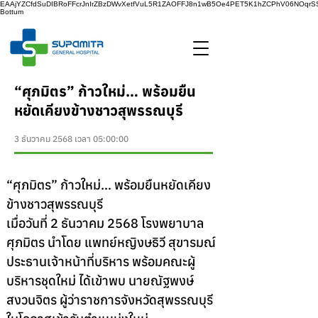
EAAjYZCfdSuDIBRoFFcrJnIrZBzDWvXetfVuL5R1ZAOFFJ8n1wB5Oe4PET5K1hZCPhV06NOq
Bottum
“ศุภมิตร” ก้าวใหม่… พร้อมยืน
หยัดเคียงข้างชาวสุพรรณบุรี
3 ธันวาคม 2568 เวลา 05:00:00
“ศุภมิตร” ก้าวใหม่… พร้อมยืนหยัดเคียง
ข้างชาวสุพรรณบุรี
เมื่อวันที่ 2 ธันวาคม 2568 โรงพยาบาล
ศุภมิตร นำโดย แพทย์หญิงษธิวี สุขารมณ์ 
ประธานเจ้าหน้าที่บริหาร พร้อมคณะผู้
บริหารชุดใหม่ ได้เข้าพบ นายณัฐพงษ์ 
สงวนจิตร ผู้ว่าราชการจังหวัดสุพรรณบุรี 