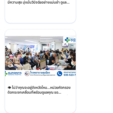
มีความสุข มุ่งมั่นวินิจฉัยอย่างแม่นยํา ดูแล
รักษาอย่างตรงจุด คืนความ สมดุล เพื่อยกระดับ
คุณภาพชีวิตและคืนอิสระ ในการใช้ชีวิต อย่างมี
ความสุข โดย นพ.ธานินทร ชุมภร สาขาอายุร
กรรมระบบประสาท
👁️ ไม่ว่าคุณจะอยู่จังหวัดไหน...หน่วยคัดกรอง
ต้อกระจกเคลื่อนที่พร้อมดูเเลคุณ ขอ
ขอบพระคุณผู้รับบริการจากหลายจังหวัด ที่ไว้
วางใจเข้ามารับการตรวจและผ่าตัดต้อกระจกที่
เเผนกจักษุโรงพยาบาลศุภมิตร 💙