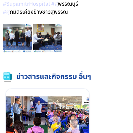
#SupamitrHospital
#ส
ุพรรณบุรี 
#ศ
ุภมิตรเคียงข้างชาวสุพรรณ
ข่าวสารและกิจกรรม อื่นๆ