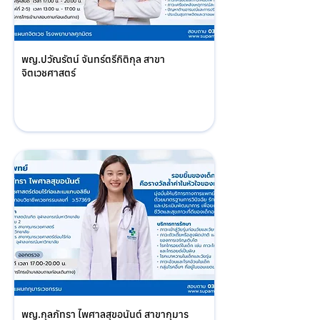
พญ.ปวัณรัตน์ จันทร์ตรีกิติกุล สาขา
จิตเวชศาสตร์
พญ.กุลภัทรา ไพศาลสุขอนันต์ สาขากุมาร