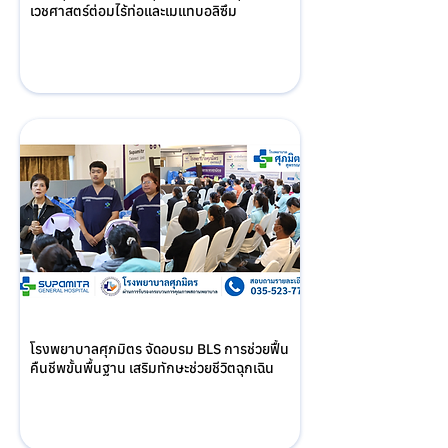
เวชศาสตร์ต่อมไร้ท่อและเมแทบอลิซึม
โรงพยาบาลศุภมิตร จัดอบรม BLS การช่วยฟื้น
คืนชีพขั้นพื้นฐาน เสริมทักษะช่วยชีวิตฉุกเฉิน