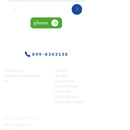
ดูทั้งหมด
อุบัติเหตุ-ฉุกเฉิน
099-8343138
เกี่ยวศุภมิตร
บริการของเรา
ความเป็นมา
แพ็กเกจ
นโยบาย ความเป็นส่วน
ห้องพัก
ตัว
ค้นหาแพทย์
หน่วยคัดกรอง
ต้อกระจก
ศูนย์การแพทย์
ข้อมูลบริการลูกค้า
บทความ
ติดต่อเรา
ข่าวสารและกิจกรรม
บทความสุขภาพ