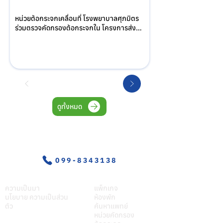
หน่วยต้อกระจกเคลื่อนที่ โรงพยาบาลศุภมิตร 
ร่วมตรวจคัดกรองต้อกระจกใน โครงการส่ง
เสริมสุขภาพผู้สูงอายุ ณ รพ.สต.โพธิ์พระยา 
อำเภอเมือง จังหวัดสุพรรณบุรี
ดูทั้งหมด
อุบัติเหตุ-ฉุกเฉิน
099-8343138
เกี่ยวศุภมิตร
บริการของเรา
ความเป็นมา
แพ็กเกจ
นโยบาย ความเป็นส่วน
ห้องพัก
ตัว
ค้นหาแพทย์
หน่วยคัดกรอง