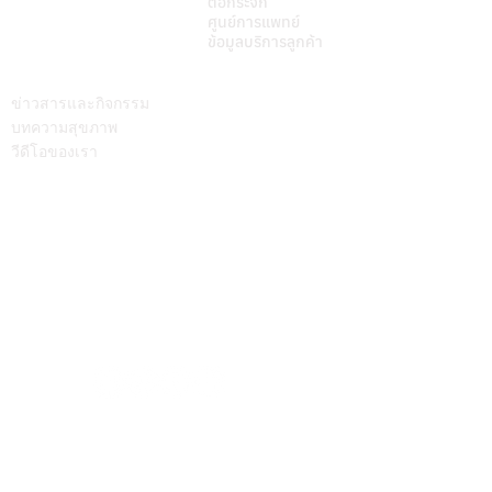
ต้อกระจก
ศูนย์การแพทย์
ข้อมูลบริการลูกค้า
บทความ
ติดต่อเรา
ข่าวสารและกิจกรรม
บทความสุขภาพ
วีดีโอของเรา
Call Center
064-586-6655
mkt@supamitrhospital.com
Social Media
Personal Data Protection Act
นโยบาย ความเป็นส่วนตัว
|
นโยบาย คุกกี้
แบบฟอร์มยื่นคำร้องผ่านระบบออนไลน์
แบบฟอร์มคำร้องขอใช้สิทธิเจ้าของข้อมูลส่วนบุคคล