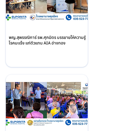
พญ.สุพรรณิการ์ รพ.ศุภมิตร บรรยายให้ความรู้
โรคมะเร็ง แก่ตัวแทน AIA อ่างทอง