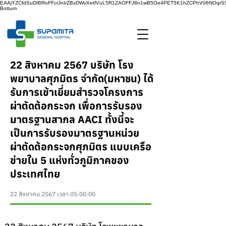
EAAjYZCfdSuDIBRoFFcrJnIrZBzDWvXetfVuL5R1ZAOFFJ8n1wB5Oe4PET5K1hZCPhV06NOq
Bottum
22 สิงหาคม 2567 บริษัท โรง
พยาบาลศุภมิตร จำกัด(มหาชน) ได้
รับการเข้าเยี่ยมสำรวจโครงการ
ผ่าตัดต้อกระจก เพื่อการรับรอง
มาตรฐานสากล AACI ทั้งนี้จะ
เป็นการรับรองมาตรฐานหน่วย
ผ่าตัดต้อกระจกศุภมิตร แบบเครือ
ข่ายใน 5 แห่งทั่วภูมิภาคของ
ประเทศไทย
22 สิงหาคม 2567 เวลา 05:00:00