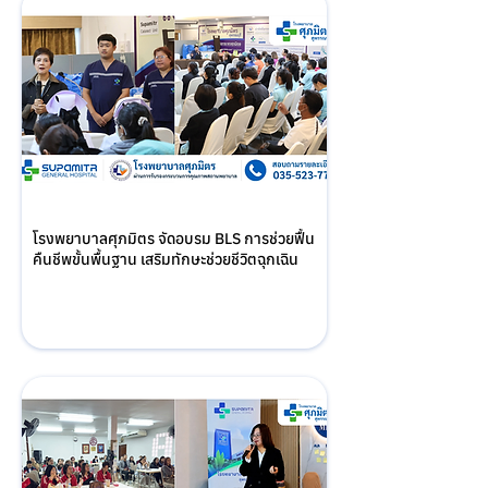
โรงพยาบาลศุภมิตร จัดอบรม BLS การช่วยฟื้น
คืนชีพขั้นพื้นฐาน เสริมทักษะช่วยชีวิตฉุกเฉิน