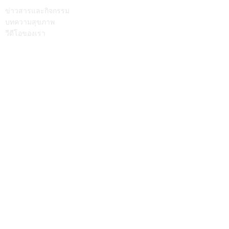
บทความ
ติดต่อเรา
ข่าวสารและกิจกรรม
บทความสุขภาพ
วีดีโอของเรา
Call Center
064-586-6655
mkt@supamitrhospital.com
Social Media
Personal Data Protection Act
นโยบาย ความเป็นส่วนตัว
|
นโยบาย คุกกี้
แบบฟอร์มยื่นคำร้องผ่านระบบออนไลน์
แบบฟอร์มคำร้องขอใช้สิทธิเจ้าของข้อมูลส่วนบุคคล
หมายเลขอนุญาตโฆษณา ที่ ฆสพ.สพ. ๘/๒๕๖๓
Copyright © 2023 SUPAMITR GENERAL HOSPITAL