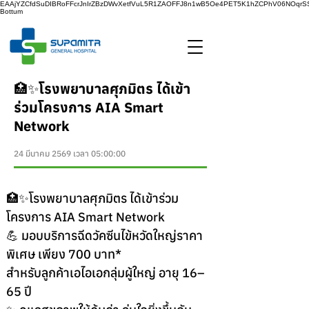
EAAjYZCfdSuDIBRoFFcrJnIrZBzDWvXetfVuL5R1ZAOFFJ8n1wB5Oe4PET5K1hZCPhV06NOq
Bottum
🏥✨โรงพยาบาลศุภมิตร ได้เข้า
ร่วมโครงการ AIA Smart
Network
24 มีนาคม 2569 เวลา 05:00:00
🏥✨โรงพยาบาลศุภมิตร ได้เข้าร่วม
โครงการ AIA Smart Network
💪 มอบบริการฉีดวัคซีนไข้หวัดใหญ่ราคา
พิเศษ เพียง 700 บาท*
สำหรับลูกค้าเอไอเอกลุ่มผู้ใหญ่ อายุ 16–
65 ปี