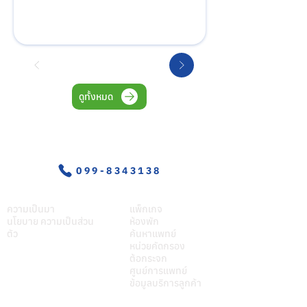
เสริมสุขภาพผู้สูงอายุ ณ รพ.สต.โพธิ์พระยา 
อำเภอเมือง จังหวัดสุพรรณบุรี
ดูทั้งหมด
อุบัติเหตุ-ฉุกเฉิน
099-8343138
เกี่ยวศุภมิตร
บริการของเรา
ความเป็นมา
แพ็กเกจ
นโยบาย ความเป็นส่วน
ห้องพัก
ตัว
ค้นหาแพทย์
หน่วยคัดกรอง
ต้อกระจก
ศูนย์การแพทย์
ข้อมูลบริการลูกค้า