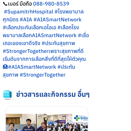
📞เบอร์ มือถือ 
088-980-8539
#SupamitrhHospital
#โรงพยาบาล
ศ
ุภมิตร 
#AIA
#AIASmartNetwork
#เล
ือกประกันเลือกเอไอเอ 
#เล
ือกโรง
พยาบาลเลือกAIASmartNetwork 
#เช
ื่อ
เถอะของเขาดีจริง 
#ประก
ันสุขภาพ 
#StrongerTogetherเพราะส
ุขภาพที่ดี 
เริ่มต้นจากการเลือกสิ่งที่ดีที่สุดให้ตัวคุณ 
🏥#AIASmartNetwork 
#ประก
ัน
สุขภาพ 
#StrongerTogether
ข่าวสารและกิจกรรม อื่นๆ