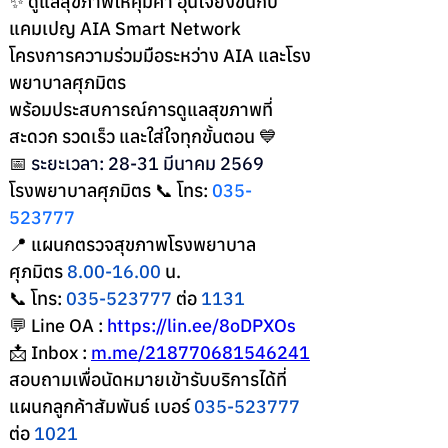
✨ ดูแลสุขภาพให้คุ้มค่า อุ่นใจยิ่งขึ้นกับ
แคมเปญ AIA Smart Network
โครงการความร่วมมือระหว่าง AIA และโรง
พยาบาลศุภมิตร
พร้อมประสบการณ์การดูแลสุขภาพที่
สะดวก รวดเร็ว และใส่ใจทุกขั้นตอน 💙
📅
 ระยะเวลา: 28-31 มีนาคม 2569
โรงพยาบาลศุภมิตร 📞 โทร: 
035-
523777
📍 แผนกตรวจสุขภาพโรงพยาบาล
ศุภมิตร 
8.00-16.00
 น.
📞 โทร: 
035-523777
 ต่อ 
1131
💬 Line OA : 
https://lin.ee/8oDPXOs
📩 Inbox : 
m.me/218770681546241
สอบถามเพื่อนัดหมายเข้ารับบริการได้ที่ 
แผนกลูกค้าสัมพันธ์ เบอร์ 
035-523777
ต่อ 
1021 