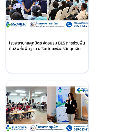
โรงพยาบาลศุภมิตร จัดอบรม BLS การช่วยฟื้น
คืนชีพขั้นพื้นฐาน เสริมทักษะช่วยชีวิตฉุกเฉิน