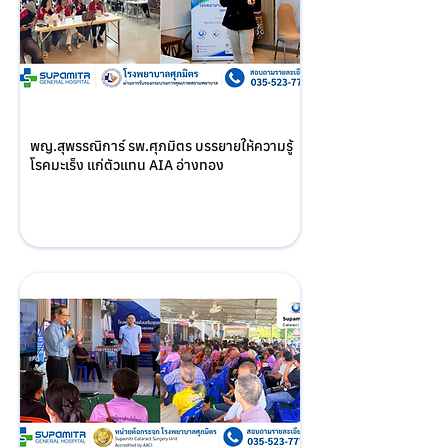
พญ.สุพรรณิการ์ รพ.ศุภมิตร บรรยายให้ความรู้
โรคมะเร็ง แก่ตัวแทน AIA อ่างทอง