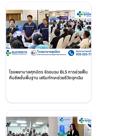
โรงพยาบาลศุภมิตร จัดอบรม BLS การช่วยฟื้น
คืนชีพขั้นพื้นฐาน เสริมทักษะช่วยชีวิตฉุกเฉิน