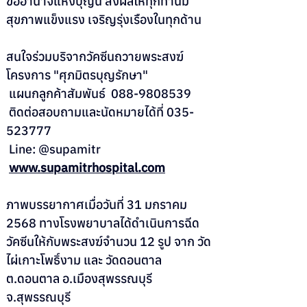
ขออำนาจแห่งบุญนี้ ส่งผลให้ทุกท่านมี
สุขภาพแข็งแรง เจริญรุ่งเรืองในทุกด้าน
สนใจร่วมบริจากวัคซีนถวายพระสงฆ์
โครงการ "ศุภมิตรบุญรักษา"
 แผนกลูกค้าสัมพันธ์  088-9808539
 ติดต่อสอบถามและนัดหมายได้ที่ 035-
523777
 Line: @supamitr
www.supamitrhospital.com
ภาพบรรยากาศเมื่อวันที่ 31 มกราคม 
2568 ทางโรงพยาบาลได้ดำเนินการฉีด
วัคซีนให้กับพระสงฆ์จำนวน 12 รูป จาก วัด
ไผ่เกาะโพธิ์งาม และ วัดดอนตาล 
ต.ดอนตาล อ.เมืองสุพรรณบุรี 
จ.สุพรรณบุรี