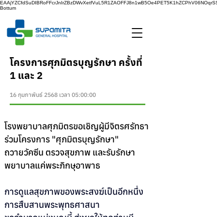
EAAjYZCfdSuDIBRoFFcrJnIrZBzDWvXetfVuL5R1ZAOFFJ8n1wB5Oe4PET5K1hZCPhV06NOq
Bottum
โครงการศุภมิตรบุญรักษา ครั้งที่
1 และ 2
16 กุมภาพันธ์ 2568 เวลา 05:00:00
โรงพยาบาลศุภมิตรขอเชิญผู้มีจิตรศรัทธา
ร่วมโครงการ "ศุภมิตรบุญรักษา"
ถวายวัคซีน ตรวจสุขภาพ และรับรักษา
พยาบาลแค่พระภิกษุอาพาธ
การดูแลสุขภาพของพระสงฆ์เป็นอีกหนึ่ง
การสืบสานพระพุทธศาสนา