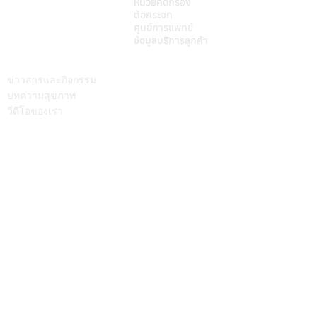
หน่วยคัดกรอง
ต้อกระจก
ศูนย์การแพทย์
ข้อมูลบริการลูกค้า
บทความ
ติดต่อเรา
ข่าวสารและกิจกรรม
บทความสุขภาพ
วีดีโอของเรา
Call Center
064-586-6655
mkt@supamitrhospital.com
Social Media
Personal Data Protection Act
นโยบาย ความเป็นส่วนตัว
|
นโยบาย คุกกี้
แบบฟอร์มยื่นคำร้องผ่านระบบออนไลน์