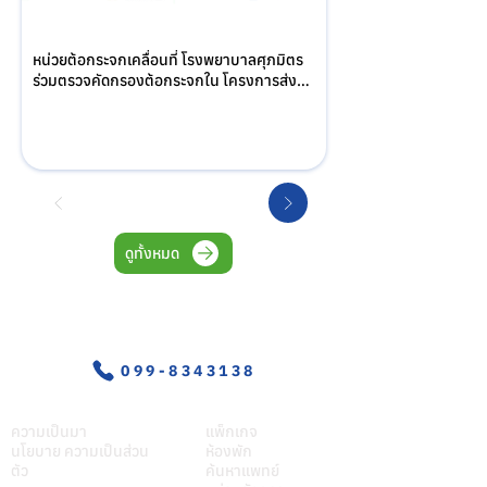
หน่วยต้อกระจกเคลื่อนที่ โรงพยาบาลศุภมิตร 
ร่วมตรวจคัดกรองต้อกระจกใน โครงการส่ง
เสริมสุขภาพผู้สูงอายุ ณ รพ.สต.โพธิ์พระยา 
อำเภอเมือง จังหวัดสุพรรณบุรี
ดูทั้งหมด
อุบัติเหตุ-ฉุกเฉิน
099-8343138
เกี่ยวศุภมิตร
บริการของเรา
ความเป็นมา
แพ็กเกจ
นโยบาย ความเป็นส่วน
ห้องพัก
ตัว
ค้นหาแพทย์