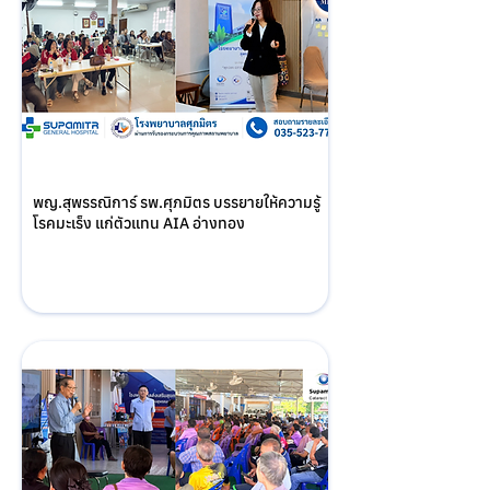
พญ.สุพรรณิการ์ รพ.ศุภมิตร บรรยายให้ความรู้
โรคมะเร็ง แก่ตัวแทน AIA อ่างทอง