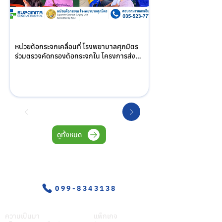
หน่วยต้อกระจกเคลื่อนที่ โรงพยาบาลศุภมิตร 
ร่วมตรวจคัดกรองต้อกระจกใน โครงการส่ง
เสริมสุขภาพผู้สูงอายุ ณ รพ.สต.โพธิ์พระยา 
อำเภอเมือง จังหวัดสุพรรณบุรี
ดูทั้งหมด
อุบัติเหตุ-ฉุกเฉิน
099-8343138
เกี่ยวศุภมิตร
บริการของเรา
ความเป็นมา
แพ็กเกจ