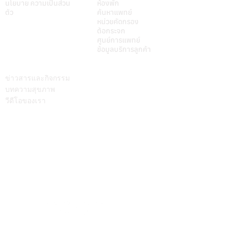
นโยบาย ความเป็นส่วน
ห้องพัก
ตัว
ค้นหาแพทย์
หน่วยคัดกรอง
ต้อกระจก
ศูนย์การแพทย์
ข้อมูลบริการลูกค้า
บทความ
ติดต่อเรา
ข่าวสารและกิจกรรม
บทความสุขภาพ
วีดีโอของเรา
Call Center
064-586-6655
mkt@supamitrhospital.com
Social Media
Personal Data Protection Act