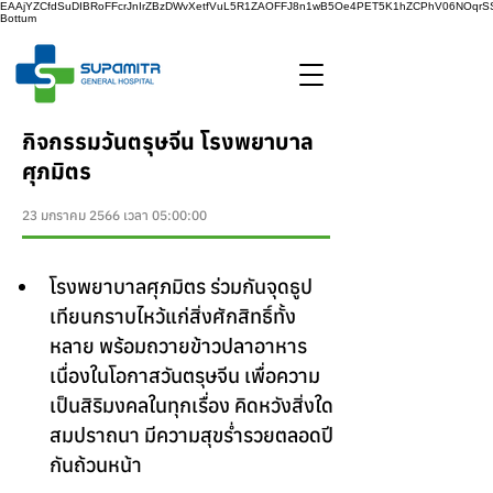
EAAjYZCfdSuDIBRoFFcrJnIrZBzDWvXetfVuL5R1ZAOFFJ8n1wB5Oe4PET5K1hZCPhV06NOq
Bottum
กิจกรรมวันตรุษจีน โรงพยาบาล
ศุภมิตร
23 มกราคม 2566 เวลา 05:00:00
โรงพยาบาลศุภมิตร ร่วมกันจุดธูป
เทียนกราบไหว้
แก่สิ่งศักสิทธิ์ทั้ง
หลาย
 พร้อมถวายข้าวปลาอาหาร  
เนื่องในโอกาสวันตรุษจีน เพื่อความ
เป็นสิริมงคลในทุกเรื่อง คิดหวังสิ่งใด
สมปราถนา มีความสุขร่ำรวยตลอดปี
กันถ้วนหน้า