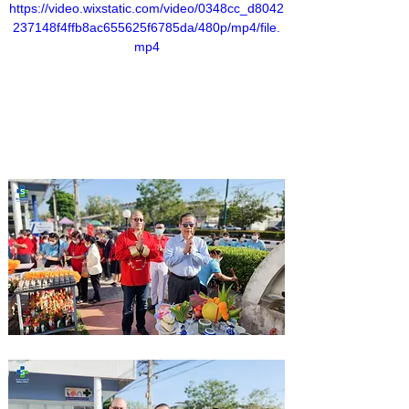
https://video.wixstatic.com/video/0348cc_d8042
237148f4ffb8ac655625f6785da/480p/mp4/file.
mp4