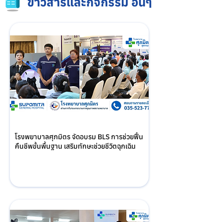
ข่าวสารและกิจกรรม อื่นๆ
โรงพยาบาลศุภมิตร จัดอบรม BLS การช่วยฟื้น
คืนชีพขั้นพื้นฐาน เสริมทักษะช่วยชีวิตฉุกเฉิน